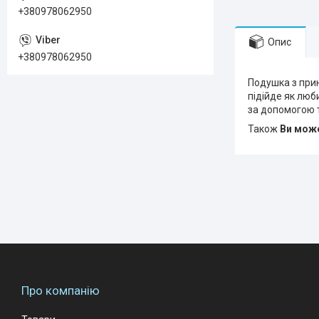
+380978062950
Опис
+380978062950
Подушка з прин
підійде як люб
за допомогою т
Також
Ви може
Про компанію