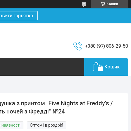
Кошик
овити горнятко
+380 (97) 806-29-50
Кошик
ушка з принтом "Five Nights at Freddy's /
ть ночей з Фредді" №24
В наявності
Оптом і в роздріб