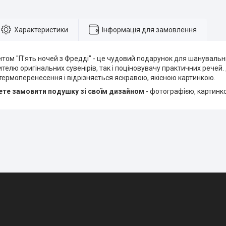
Характеристики
Інформація для замовлення
том "П'ять ночей з Фредді" - це чудовий подарунок для шанувальни
ителю оригінальних сувенірів, так і поціновувачу практичних речей
ермоперенесення і відрізняється яскравою, якісною картинкою.
те замовити подушку зі своїм дизайном
- фотографією, картинк