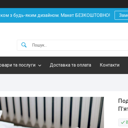
уком з будь-яким дизайном. Макет БЕЗКОШТОВНО!
Зам
овари та послуги
Доставка та оплата
Контакти
Под
П'я