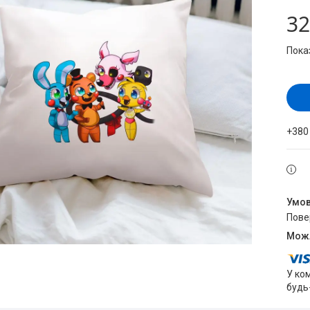
32
Пока
+380
пов
У ко
будь