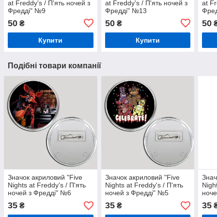
at Freddy's / П'ять ночей з
at Freddy's / П'ять ночей з
at F
Фредді" №9
Фредді" №13
Фре
50
50
50
₴
₴
Купити
Купити
Подібні товари компанії
Значок акриловий "Five
Значок акриловий "Five
Знач
Nights at Freddy's / П'ять
Nights at Freddy's / П'ять
Nigh
ночей з Фредді" №6
ночей з Фредді" №5
ноче
35
35
35
₴
₴