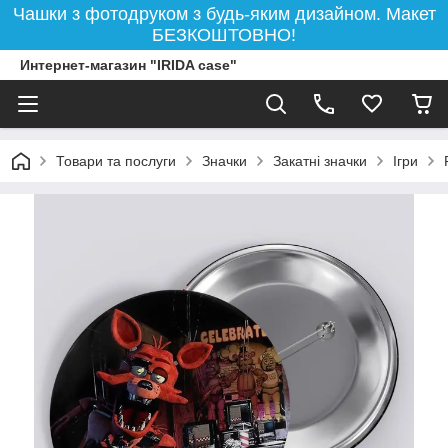
Чашки з фотодруком з будь-яким дизайном. Макет
БЕЗКОШТОВНО!
Интернет-магазин "IRIDA case"
Товари та послуги
Значки
Закатні значки
Ігри