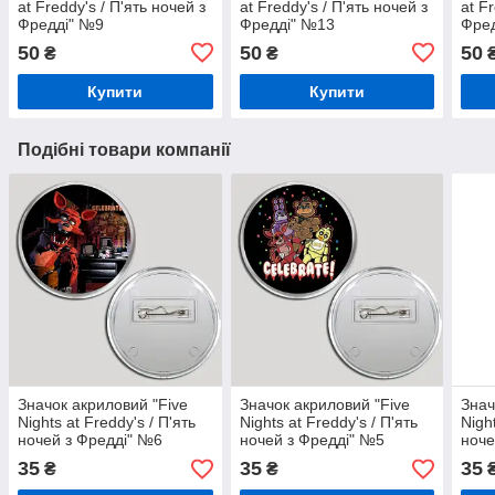
at Freddy's / П'ять ночей з
at Freddy's / П'ять ночей з
at F
Фредді" №9
Фредді" №13
Фре
50
50
50
₴
₴
Купити
Купити
Подібні товари компанії
Значок акриловий "Five
Значок акриловий "Five
Знач
Nights at Freddy's / П'ять
Nights at Freddy's / П'ять
Nigh
ночей з Фредді" №6
ночей з Фредді" №5
ноче
35
35
35
₴
₴