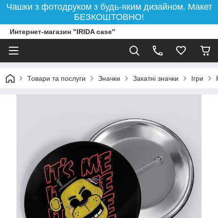
Чашки з фотодруком з будь-яким дизайном. Макет
БЕЗКОШТОВНО!
Интернет-магазин "IRIDA case"
Товари та послуги
Значки
Закатні значки
Ігри