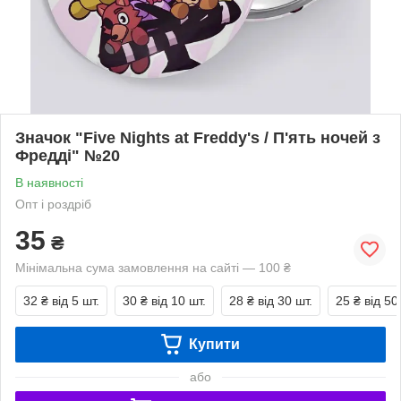
Значок "Five Nights at Freddy's / П'ять ночей з
Фредді" №20
В наявності
Опт і роздріб
35
₴
Мінімальна сума замовлення на сайті — 100 ₴
32 ₴
від 5 шт.
30 ₴
від 10 шт.
28 ₴
від 30 шт.
25 ₴
від 50
Купити
або