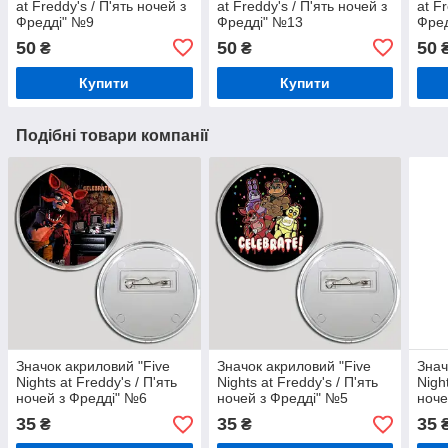
at Freddy's / П'ять ночей з
at Freddy's / П'ять ночей з
at F
Фредді" №9
Фредді" №13
Фре
50
50
50
₴
₴
Купити
Купити
Подібні товари компанії
Значок акриловий "Five
Значок акриловий "Five
Знач
Nights at Freddy's / П'ять
Nights at Freddy's / П'ять
Nigh
ночей з Фредді" №6
ночей з Фредді" №5
ноче
35
35
35
₴
₴