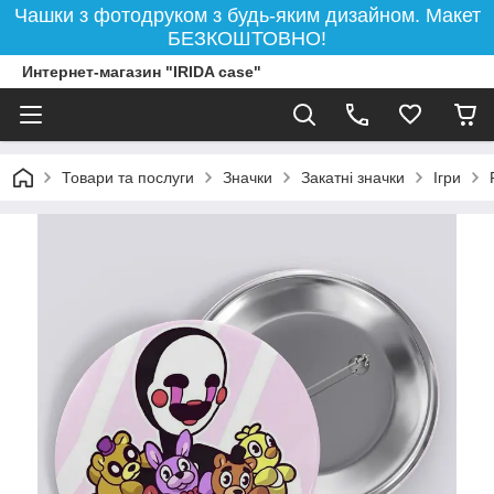
Чашки з фотодруком з будь-яким дизайном. Макет
БЕЗКОШТОВНО!
Интернет-магазин "IRIDA case"
Товари та послуги
Значки
Закатні значки
Ігри