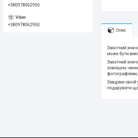
+380978062950
+380978062950
Опис
Закотний значо
може бути вико
Закотний значо
зовнішніх чинн
фотографіями,
Завдяки своїй 
подарувати що