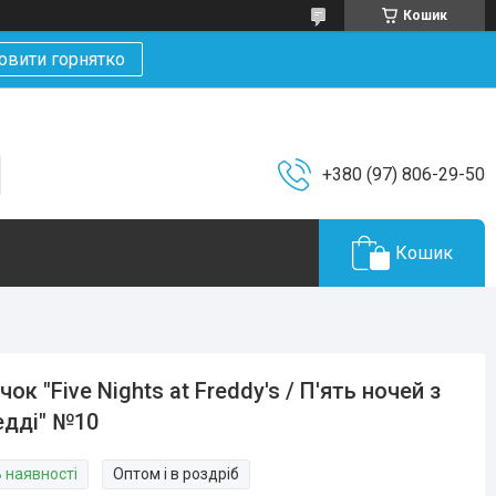
Кошик
овити горнятко
+380 (97) 806-29-50
Кошик
чок "Five Nights at Freddy's / П'ять ночей з
дді" №10
В наявності
Оптом і в роздріб