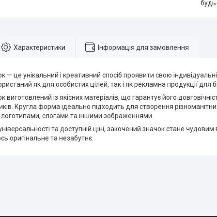
будь
Характеристики
Інформація для замовлення
к — це унікальний і креативний спосіб проявити свою індивідуальніс
ристаний як для особистих цілей, так і як рекламна продукції для б
к виготовлений із якісних матеріалів, що гарантує його довговічність
иків. Кругла форма ідеально підходить для створення різноманітни
 логотипами, слогами та іншими зображеннями.
універсальності та доступній ціні, закочений значок стане чудовим 
сь оригінальне та незабутнє.