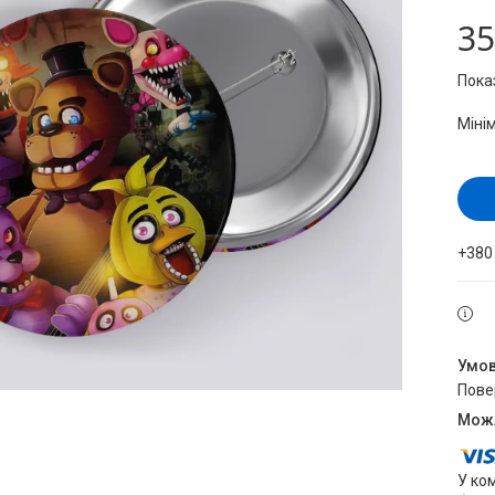
35
Пока
Міні
+380
пов
У ко