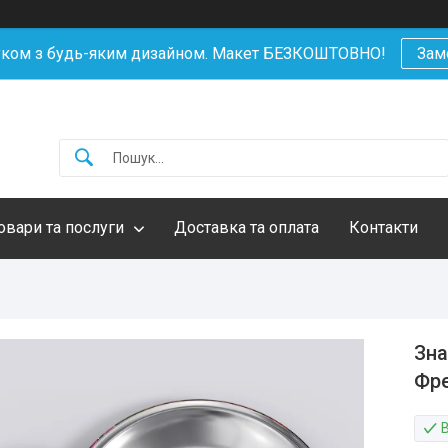
уком з будь-яким дизайном. Макет БЕЗКОШТОВНО!
Зам
овари та послуги
Доставка та оплата
Контакти
Зна
Фре