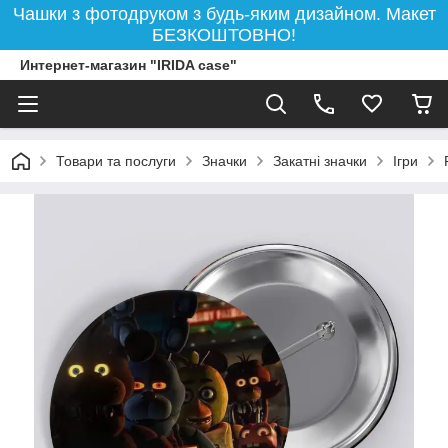
Чашки з фотодруком з будь-яким дизайном. Макет
БЕЗКОШТОВНО!
Интернет-магазин "IRIDA case"
Товари та послуги
Значки
Закатні значки
Ігри