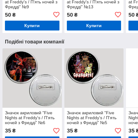
at Freddy's / П'ять ночей з
at Freddy's / П'ять ночей з
at F
Фредді" №9
Фредді" №13
Фре
50
50
50
₴
₴
Купити
Купити
Подібні товари компанії
Значок акриловий "Five
Значок акриловий "Five
Знач
Nights at Freddy's / П'ять
Nights at Freddy's / П'ять
Nigh
ночей з Фредді" №6
ночей з Фредді" №5
ноче
35
35
35
₴
₴