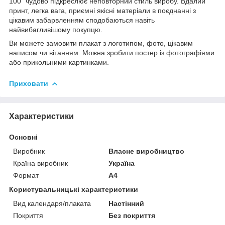
100" чудово підкреслює неповторний стиль виробу. Вдалий
принт, легка вага, приємні якісні матеріали в поєднанні з
цікавим забарвленням сподобаються навіть
найвибагливішому покупцю.
Ви можете замовити плакат з логотипом, фото, цікавим
написом чи вітанням. Можна зробити постер із фотографіями
або прикольними картинками.
Приховати
Характеристики
Основні
Виробник
Власне виробництво
Країна виробник
Україна
Формат
A4
Користувальницькі характеристики
Вид календаря/плаката
Настінний
Покриття
Без покриття