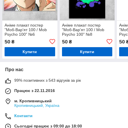
Аніме плакат постер
Аніме плакат постер
Анім
"Моб-Вар'ят 100 / Mob
"Моб-Вар'ят 100 / Mob
"Моб
Psycho 100" №6
Psycho 100" №8
Psyc
50
50
50
₴
₴
Купити
Купити
Про нас
99% позитивних з 543 відгуків за рік
Працює з 22.11.2016
м. Кропивницький
Кропивницький, Україна
Контакти
Сьогодні працює з 09:00 до 18:00