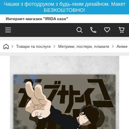
Чашки з фотодруком з будь-яким дизайном. Макет
БЕЗКОШТОВНО!
Интернет-магазин "IRIDA case"
Товари та послуги
Метрики, постери, плакати
Аніме