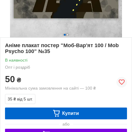
Аніме плакат постер "Моб-Вар'ят 100 / Mob
Psycho 100" №35
В наявності
Опт і роздріб
50
₴
Мінімальна сума замовлення на сайті — 100 ₴
35 ₴
від 5 шт.
Купити
або