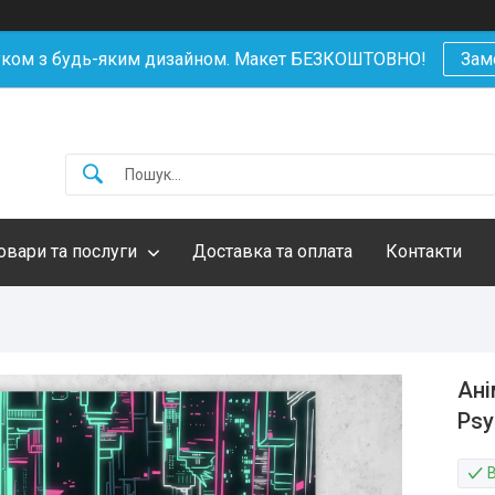
уком з будь-яким дизайном. Макет БЕЗКОШТОВНО!
Зам
овари та послуги
Доставка та оплата
Контакти
Ані
Psy