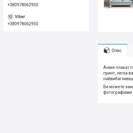
+380978062950
+380978062950
Опис
Аніме плакат п
принт, легка в
найвибагливіш
Ви можете замо
фотографіями 