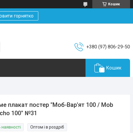
Кошик
овити горнятко
+380 (97) 806-29-50
Кошик
ме плакат постер "Моб-Вар'ят 100 / Mob
cho 100" №31
В наявності
Оптом і в роздріб