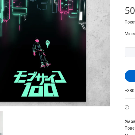
50
Пока
Міні
+380
пов