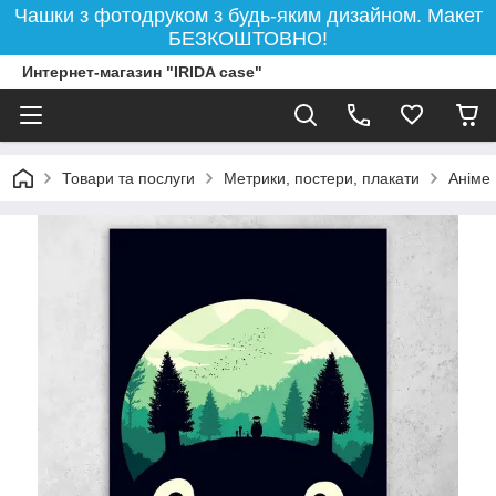
Чашки з фотодруком з будь-яким дизайном. Макет
БЕЗКОШТОВНО!
Интернет-магазин "IRIDA case"
Товари та послуги
Метрики, постери, плакати
Аніме