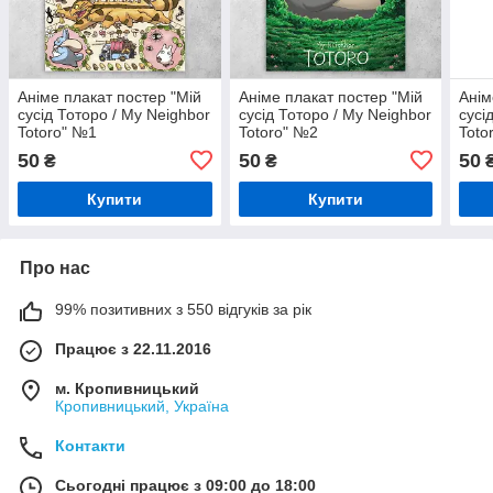
Аніме плакат постер "Мій
Аніме плакат постер "Мій
Анім
сусід Тоторо / My Neighbor
сусід Тоторо / My Neighbor
сусі
Totoro" №1
Totoro" №2
Toto
50
50
50
₴
₴
Купити
Купити
Про нас
99% позитивних з 550 відгуків за рік
Працює з 22.11.2016
м. Кропивницький
Кропивницький, Україна
Контакти
Сьогодні працює з 09:00 до 18:00