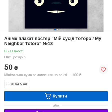
Аніме плакат постер "Мій сусід Тоторо / My
Neighbor Totoro" №18
В наявності
Опт і роздріб
50
₴
Мінімальна сума замовлення на сайті — 100 ₴
35 ₴
від 5 шт.
Купити
або