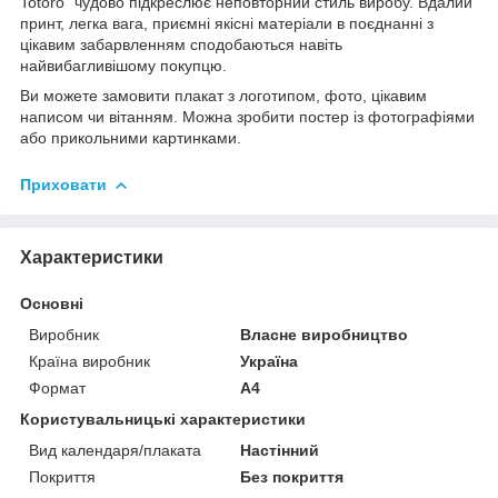
Totoro" чудово підкреслює неповторний стиль виробу. Вдалий
принт, легка вага, приємні якісні матеріали в поєднанні з
цікавим забарвленням сподобаються навіть
найвибагливішому покупцю.
Ви можете замовити плакат з логотипом, фото, цікавим
написом чи вітанням. Можна зробити постер із фотографіями
або прикольними картинками.
Приховати
Характеристики
Основні
Виробник
Власне виробництво
Країна виробник
Україна
Формат
A4
Користувальницькі характеристики
Вид календаря/плаката
Настінний
Покриття
Без покриття