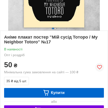
Аніме плакат постер "Мій сусід Тоторо / My
Neighbor Totoro" №17
В наявності
Опт і роздріб
50
₴
Мінімальна сума замовлення на сайті — 100 ₴
35 ₴
від 5 шт.
Купити
або