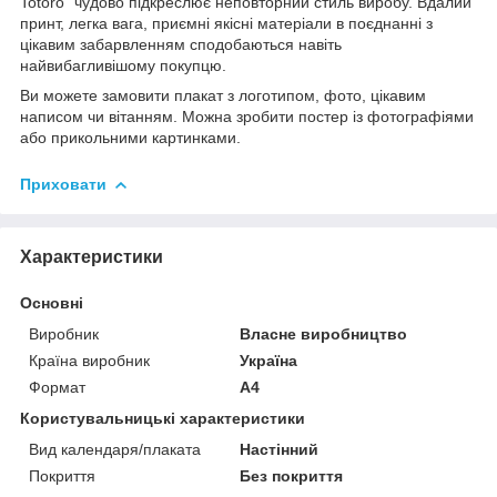
Totoro" чудово підкреслює неповторний стиль виробу. Вдалий
принт, легка вага, приємні якісні матеріали в поєднанні з
цікавим забарвленням сподобаються навіть
найвибагливішому покупцю.
Ви можете замовити плакат з логотипом, фото, цікавим
написом чи вітанням. Можна зробити постер із фотографіями
або прикольними картинками.
Приховати
Характеристики
Основні
Виробник
Власне виробництво
Країна виробник
Україна
Формат
A4
Користувальницькі характеристики
Вид календаря/плаката
Настінний
Покриття
Без покриття