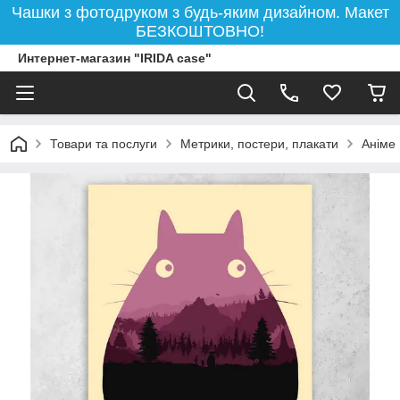
Чашки з фотодруком з будь-яким дизайном. Макет
БЕЗКОШТОВНО!
Интернет-магазин "IRIDA case"
Товари та послуги
Метрики, постери, плакати
Аніме