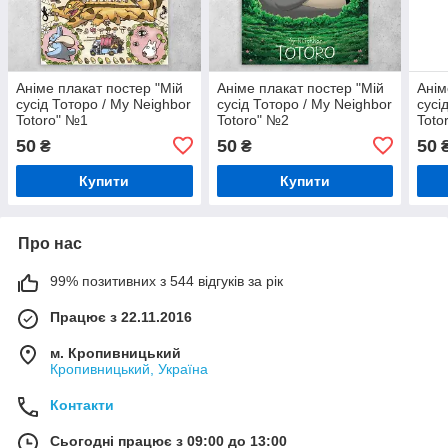
Аніме плакат постер "Мій
Аніме плакат постер "Мій
Анім
сусід Тоторо / My Neighbor
сусід Тоторо / My Neighbor
сусі
Totoro" №1
Totoro" №2
Toto
50
50
50
₴
₴
Купити
Купити
Про нас
99% позитивних з 544 відгуків за рік
Працює з 22.11.2016
м. Кропивницький
Кропивницький, Україна
Контакти
Сьогодні працює з 09:00 до 13:00