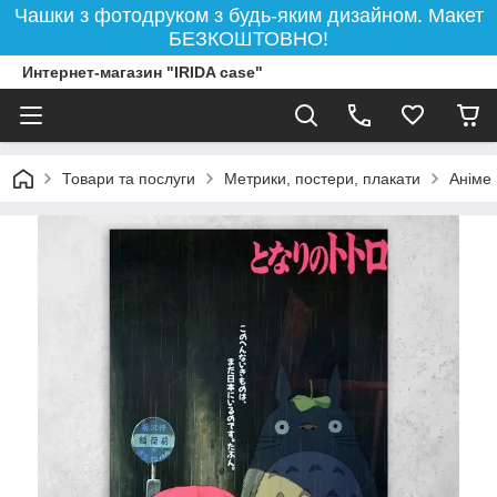
Чашки з фотодруком з будь-яким дизайном. Макет
БЕЗКОШТОВНО!
Интернет-магазин "IRIDA case"
Товари та послуги
Метрики, постери, плакати
Аніме