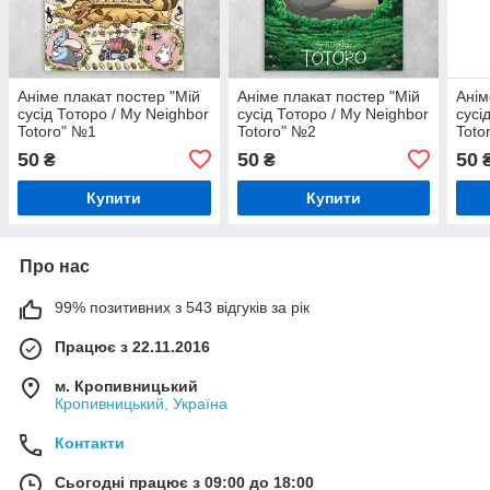
Аніме плакат постер "Мій
Аніме плакат постер "Мій
Анім
сусід Тоторо / My Neighbor
сусід Тоторо / My Neighbor
сусі
Totoro" №1
Totoro" №2
Toto
50
50
50
₴
₴
Купити
Купити
Про нас
99% позитивних з 543 відгуків за рік
Працює з 22.11.2016
м. Кропивницький
Кропивницький, Україна
Контакти
Сьогодні працює з 09:00 до 18:00