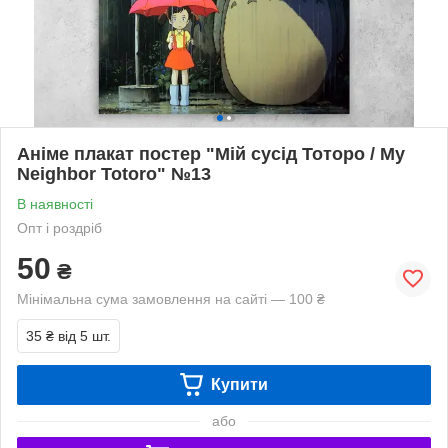
Аніме плакат постер "Мій сусід Тоторо / My
Neighbor Totoro" №13
В наявності
Опт і роздріб
50
₴
Мінімальна сума замовлення на сайті — 100 ₴
35 ₴
від 5 шт.
Купити
або