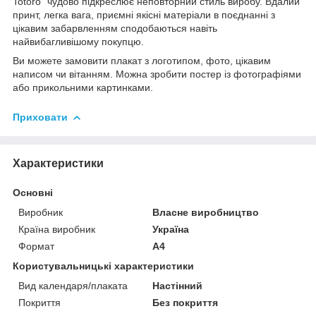
Totoro" чудово підкреслює неповторний стиль виробу. Вдалий
принт, легка вага, приємні якісні матеріали в поєднанні з
цікавим забарвленням сподобаються навіть
найвибагливішому покупцю.
Ви можете замовити плакат з логотипом, фото, цікавим
написом чи вітанням. Можна зробити постер із фотографіями
або прикольними картинками.
Приховати
Характеристики
Основні
Виробник
Власне виробництво
Країна виробник
Україна
Формат
A4
Користувальницькі характеристики
Вид календаря/плаката
Настінний
Покриття
Без покриття