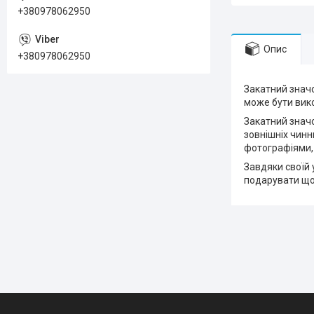
+380978062950
Опис
+380978062950
Закатний значо
може бути вико
Закатний значо
зовнішніх чинн
фотографіями,
Завдяки своїй 
подарувати що