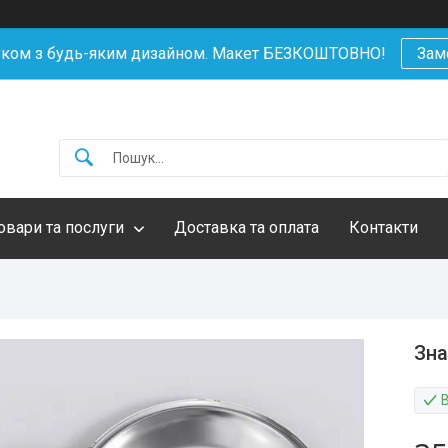
уком з будь-яким дизайном. Макет БЕЗКОШТОВНО!
Зам
овари та послуги
Доставка та оплата
Контакти
Зна