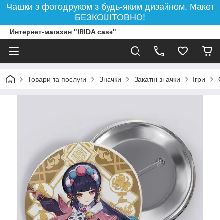
Чашки з фотодруком з будь-яким дизайном. Макет
БЕЗКОШТОВНО!
Интернет-магазин "IRIDA case"
Товари та послуги
Значки
Закатні значки
Ігри