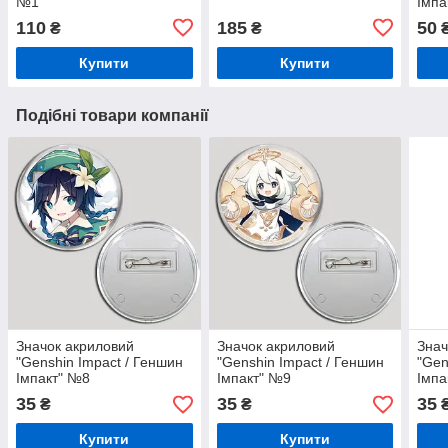
№1
Імпа
110
185
50
₴
₴
Купити
Купити
Подібні товари компанії
Значок акриловий
Значок акриловий
Знач
"Genshin Impact / Геншин
"Genshin Impact / Геншин
"Gen
Імпакт" №8
Імпакт" №9
Імпа
35
35
35
₴
₴
Купити
Купити