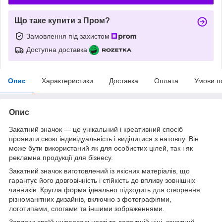
Що таке купити з Пром?
Замовлення під захистом
Доступна доставка
Опис
Характеристики
Доставка
Оплата
Умови п
Опис
Закатний значок — це унікальний і креативний спосіб
проявити свою індивідуальність і виділитися з натовпу. Він
може бути використаний як для особистих цілей, так і як
рекламна продукції для бізнесу.
Закатний значок виготовлений із якісних матеріалів, що
гарантує його довговічність і стійкість до впливу зовнішніх
чинників. Кругла форма ідеально підходить для створення
різноманітних дизайнів, включно з фотографіями,
логотипами, слогами та іншими зображеннями.
Завдяки своїй універсальності та доступній ціні, закатний