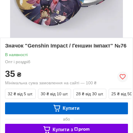
Значок "Genshin Impact / Геншин Імпакт" №76
В наявності
Опт і роздріб
35
₴
Мінімальна сума замовлення на сайті — 100 ₴
32 ₴
від 5 шт.
30 ₴
від 10 шт.
28 ₴
від 30 шт.
25 ₴
від 50
Купити
або
Купити з