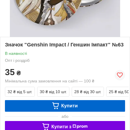
Значок "Genshin Impact / Геншин Імпакт" №63
В наявності
Опт і роздріб
35
₴
Мінімальна сума замовлення на сайті — 100 ₴
32 ₴
від 5 шт.
30 ₴
від 10 шт.
28 ₴
від 30 шт.
25 ₴
від 50
Купити
або
Купити з