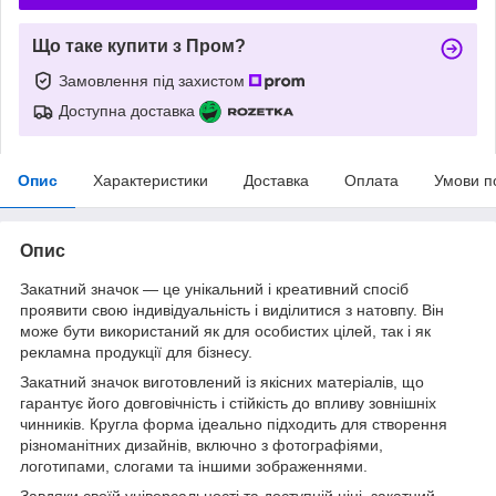
Що таке купити з Пром?
Замовлення під захистом
Доступна доставка
Опис
Характеристики
Доставка
Оплата
Умови п
Опис
Закатний значок — це унікальний і креативний спосіб
проявити свою індивідуальність і виділитися з натовпу. Він
може бути використаний як для особистих цілей, так і як
рекламна продукції для бізнесу.
Закатний значок виготовлений із якісних матеріалів, що
гарантує його довговічність і стійкість до впливу зовнішніх
чинників. Кругла форма ідеально підходить для створення
різноманітних дизайнів, включно з фотографіями,
логотипами, слогами та іншими зображеннями.
Завдяки своїй універсальності та доступній ціні, закатний