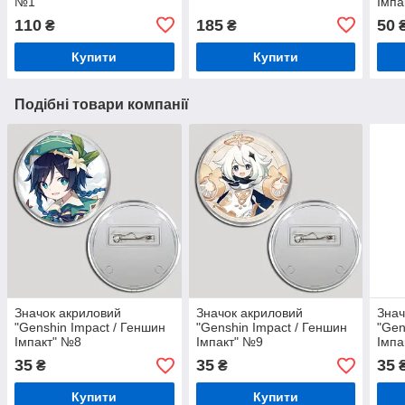
№1
Імпа
110
185
50
₴
₴
Купити
Купити
Подібні товари компанії
Значок акриловий
Значок акриловий
Знач
"Genshin Impact / Геншин
"Genshin Impact / Геншин
"Gen
Імпакт" №8
Імпакт" №9
Імпа
35
35
35
₴
₴
Купити
Купити