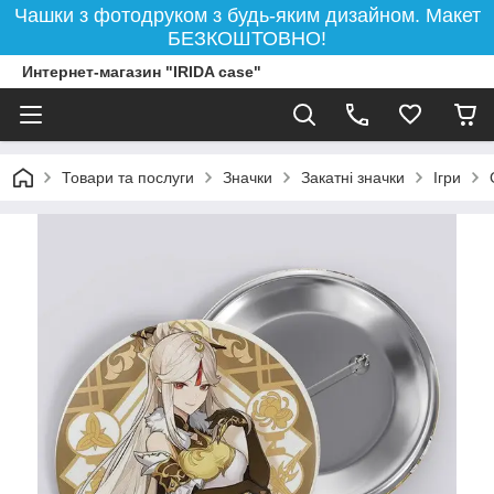
Чашки з фотодруком з будь-яким дизайном. Макет
БЕЗКОШТОВНО!
Интернет-магазин "IRIDA case"
Товари та послуги
Значки
Закатні значки
Ігри