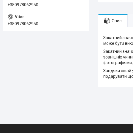
+380978062950
Опис
+380978062950
Закатний значо
може бути вико
Закатний значо
зовнішніх чинн
фотографіями,
Завдяки своїй 
подарувати що