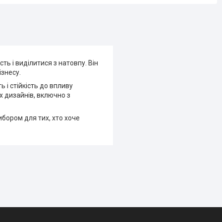
ть і виділитися з натовпу. Він
ізнесу.
 і стійкість до впливу
х дизайнів, включно з
ибором для тих, хто хоче