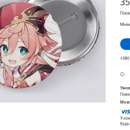
35
Пока
Міні
+380
пов
У ко
будь