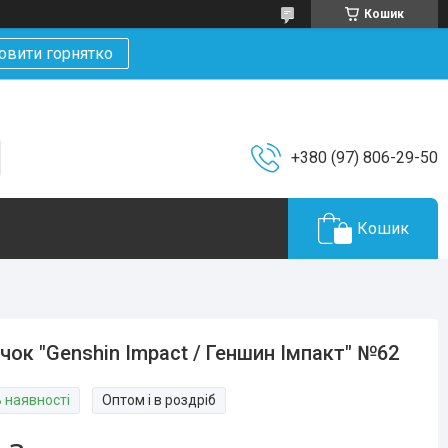
Кошик
овити горнятко
+380 (97) 806-29-50
Кошик
чок "Genshin Impact / Геншин Імпакт" №62
В наявності
Оптом і в роздріб