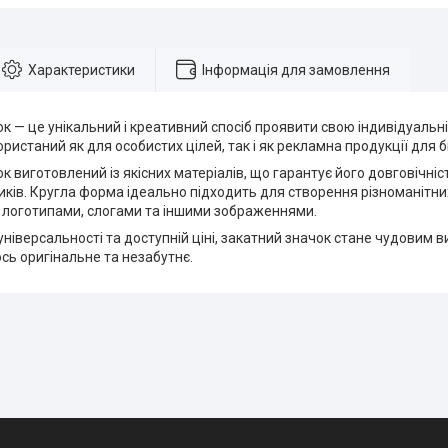
Характеристики
Інформація для замовлення
к — це унікальний і креативний спосіб проявити свою індивідуальніс
ристаний як для особистих цілей, так і як рекламна продукції для б
к виготовлений із якісних матеріалів, що гарантує його довговічність
иків. Кругла форма ідеально підходить для створення різноманітни
 логотипами, слогами та іншими зображеннями.
універсальності та доступній ціні, закатний значок стане чудовим в
сь оригінальне та незабутнє.