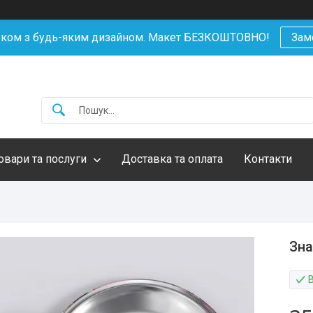
уком з будь-яким дизайном. Макет БЕЗКОШТОВНО!
Зам
овари та послуги
Доставка та оплата
Контакти
Зна