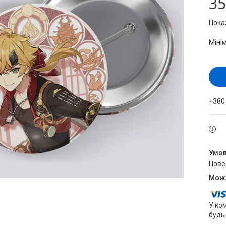
35
Пока
Міні
+380
пов
У ко
будь