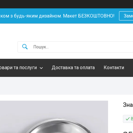
уком з будь-яким дизайном. Макет БЕЗКОШТОВНО!
Зам
овари та послуги
Доставка та оплата
Контакти
Зна