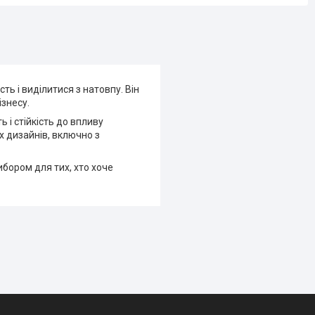
ть і виділитися з натовпу. Він
ізнесу.
 і стійкість до впливу
х дизайнів, включно з
ибором для тих, хто хоче