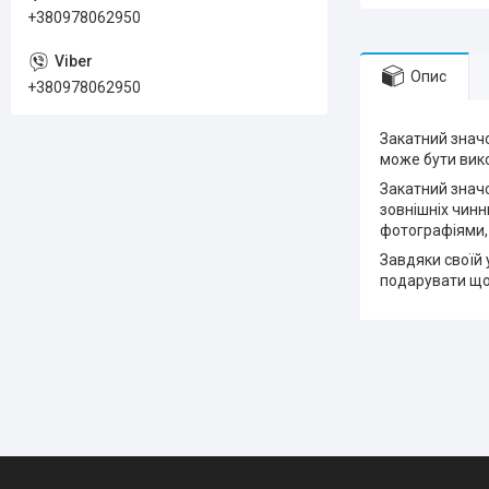
+380978062950
Опис
+380978062950
Закатний значо
може бути вико
Закатний значо
зовнішніх чинн
фотографіями,
Завдяки своїй 
подарувати що