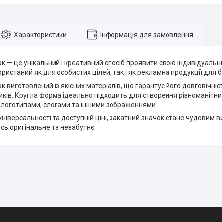
Характеристики
Інформація для замовлення
к — це унікальний і креативний спосіб проявити свою індивідуальніс
ристаний як для особистих цілей, так і як рекламна продукції для б
к виготовлений із якісних матеріалів, що гарантує його довговічність
иків. Кругла форма ідеально підходить для створення різноманітни
 логотипами, слогами та іншими зображеннями.
універсальності та доступній ціні, закатний значок стане чудовим в
сь оригінальне та незабутнє.