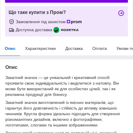
Що таке купити з Пром?
Замовлення під захистом
Доступна доставка
Опис
Характеристики
Доставка
Оплата
Умови п
Опис
Закатний значок — це унікальний і креативний спосіб
проявити свою індивідуальність і виділитися з натовпу. Він
може бути використаний як для особистих цілей, так і як
рекламна продукції для бізнесу.
Закатний значок виготовлений із якісних матеріалів, що
гарантує його довговічність і стійкість до впливу зовнішніх
чинників. Кругла форма ідеально підходить для створення
різноманітних дизайнів, включно з фотографіями,
логотипами, слогами та іншими зображеннями.
Завдяки своїй універсальності та доступній ціні, закатний