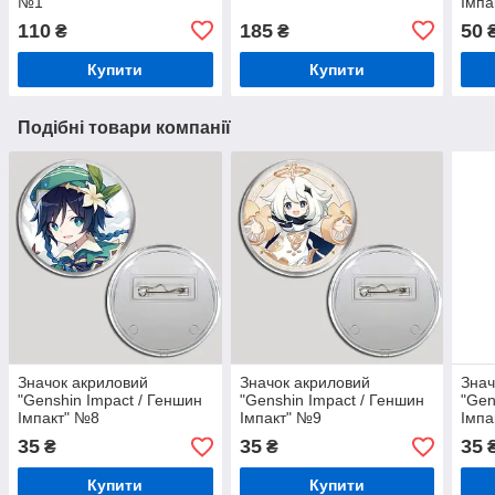
№1
Імпа
110
185
50
₴
₴
Купити
Купити
Подібні товари компанії
Значок акриловий
Значок акриловий
Знач
"Genshin Impact / Геншин
"Genshin Impact / Геншин
"Gen
Імпакт" №8
Імпакт" №9
Імпа
35
35
35
₴
₴
Купити
Купити