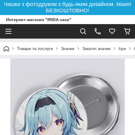
Чашки з фотодруком з будь-яким дизайном. Макет
БЕЗКОШТОВНО!
Интернет-магазин "IRIDA case"
Товари та послуги
Значки
Закатні значки
Ігри