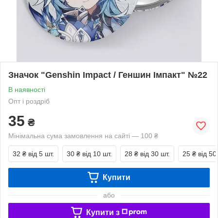
Значок "Genshin Impact / Геншин Імпакт" №22
В наявності
Опт і роздріб
35
₴
Мінімальна сума замовлення на сайті — 100 ₴
32 ₴
від 5 шт.
30 ₴
від 10 шт.
28 ₴
від 30 шт.
25 ₴
від 50
Купити
або
Купити з