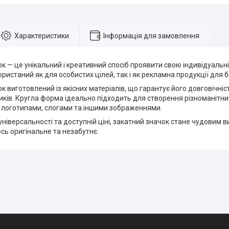
Характеристики
Інформація для замовлення
к — це унікальний і креативний спосіб проявити свою індивідуальніс
ристаний як для особистих цілей, так і як рекламна продукції для б
к виготовлений із якісних матеріалів, що гарантує його довговічність
иків. Кругла форма ідеально підходить для створення різноманітни
 логотипами, слогами та іншими зображеннями.
універсальності та доступній ціні, закатний значок стане чудовим в
сь оригінальне та незабутнє.