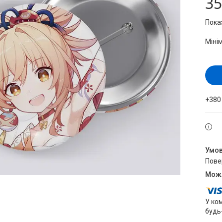
35
Пока
Міні
+380
пов
У ко
будь