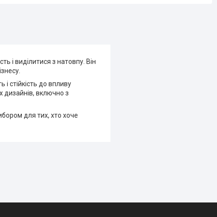
ть і виділитися з натовпу. Він
ізнесу.
 і стійкість до впливу
х дизайнів, включно з
ибором для тих, хто хоче