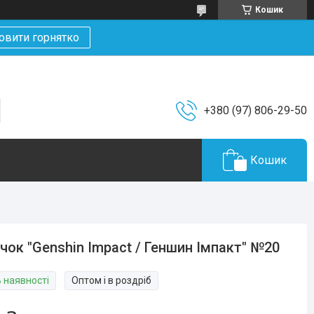
Кошик
овити горнятко
+380 (97) 806-29-50
Кошик
чок "Genshin Impact / Геншин Імпакт" №20
В наявності
Оптом і в роздріб