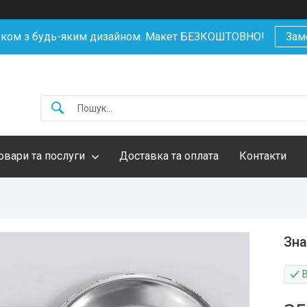
уком з будь-яким дизайном. Макет БЕЗКОШТОВНО!
Зам
овари та послуги
Доставка та оплата
Контакти
Зна