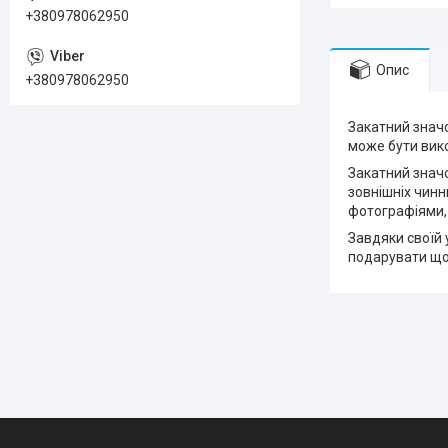
+380978062950
Опис
+380978062950
Закатний значо
може бути вико
Закатний значо
зовнішніх чинн
фотографіями,
Завдяки своїй 
подарувати що