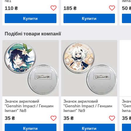
№1
Імпа
110
185
50
₴
₴
Купити
Купити
Подібні товари компанії
Значок акриловий
Значок акриловий
Знач
"Genshin Impact / Геншин
"Genshin Impact / Геншин
"Gen
Імпакт" №8
Імпакт" №9
Імпа
35
35
35
₴
₴
Купити
Купити