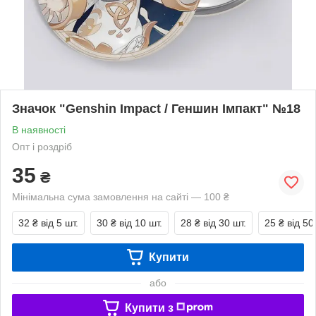
Значок "Genshin Impact / Геншин Імпакт" №18
В наявності
Опт і роздріб
35
₴
Мінімальна сума замовлення на сайті — 100 ₴
32 ₴
від 5 шт.
30 ₴
від 10 шт.
28 ₴
від 30 шт.
25 ₴
від 50
Купити
або
Купити з