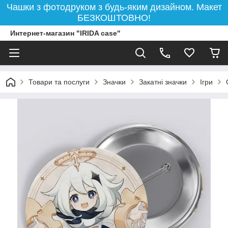
Чашки з фотодруком з будь-яким дизайном. Макет
БЕЗКОШТОВНО!
Интернет-магазин "IRIDA case"
Товари та послуги
Значки
Закатні значки
Ігри