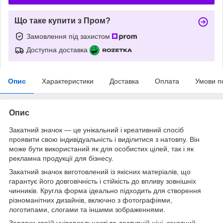
Що таке купити з Пром?
Замовлення під захистом
Доступна доставка
Опис
Характеристики
Доставка
Оплата
Умови п
Опис
Закатний значок — це унікальний і креативний спосіб
проявити свою індивідуальність і виділитися з натовпу. Він
може бути використаний як для особистих цілей, так і як
рекламна продукції для бізнесу.
Закатний значок виготовлений із якісних матеріалів, що
гарантує його довговічність і стійкість до впливу зовнішніх
чинників. Кругла форма ідеально підходить для створення
різноманітних дизайнів, включно з фотографіями,
логотипами, слогами та іншими зображеннями.
Завдяки своїй універсальності та доступній ціні, закатний