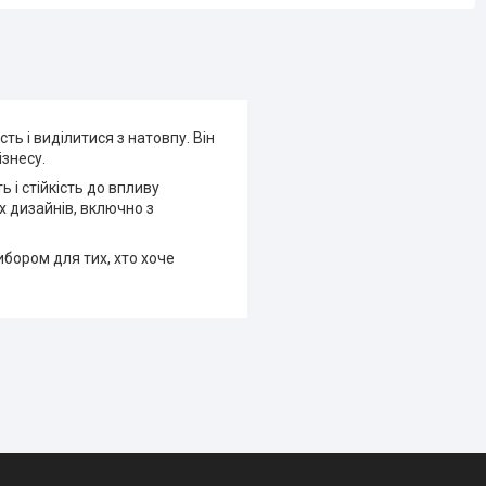
ть і виділитися з натовпу. Він
ізнесу.
 і стійкість до впливу
х дизайнів, включно з
ибором для тих, хто хоче