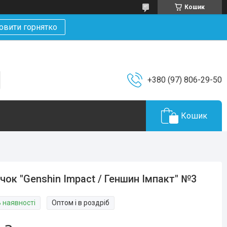
Кошик
овити горнятко
+380 (97) 806-29-50
Кошик
чок "Genshin Impact / Геншин Імпакт" №3
В наявності
Оптом і в роздріб