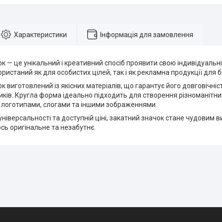
Характеристики
Інформація для замовлення
к — це унікальний і креативний спосіб проявити свою індивідуальніс
ристаний як для особистих цілей, так і як рекламна продукції для б
к виготовлений із якісних матеріалів, що гарантує його довговічність
иків. Кругла форма ідеально підходить для створення різноманітни
 логотипами, слогами та іншими зображеннями.
універсальності та доступній ціні, закатний значок стане чудовим в
сь оригінальне та незабутнє.