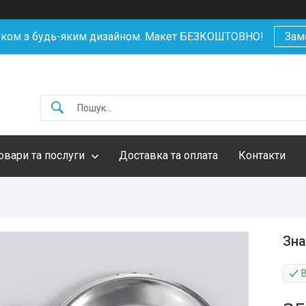
уком з будь-яким дизайном. Макет БЕЗКОШТОВНО!
Зам
овари та послуги
Доставка та оплата
Контакти
Зна