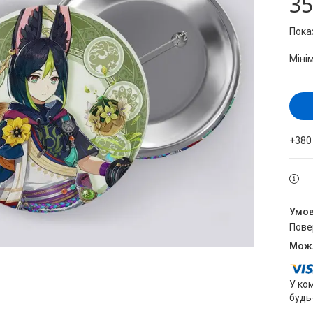
35
Пока
Міні
+380
пов
У ко
будь