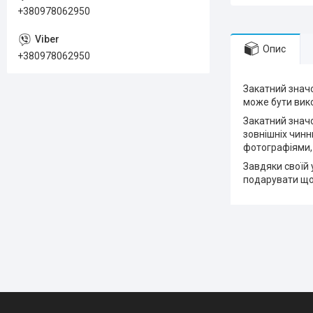
+380978062950
Опис
+380978062950
Закатний значо
може бути вико
Закатний значо
зовнішніх чинн
фотографіями,
Завдяки своїй 
подарувати що