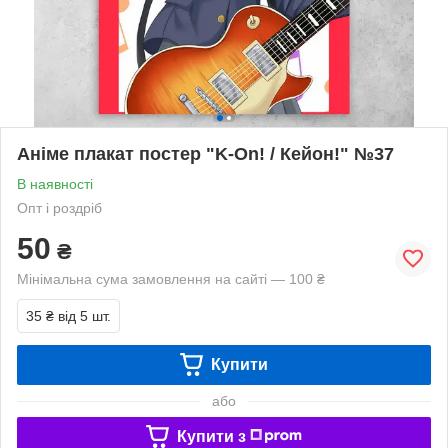
Аніме плакат постер "K-On! / Кейон!" №37
В наявності
Опт і роздріб
50
₴
Мінімальна сума замовлення на сайті — 100 ₴
35 ₴
від 5 шт.
Купити
або
Купити з