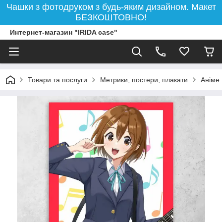
Чашки з фотодруком з будь-яким дизайном. Макет
БЕЗКОШТОВНО!
Интернет-магазин "IRIDA case"
Товари та послуги
Метрики, постери, плакати
Аніме