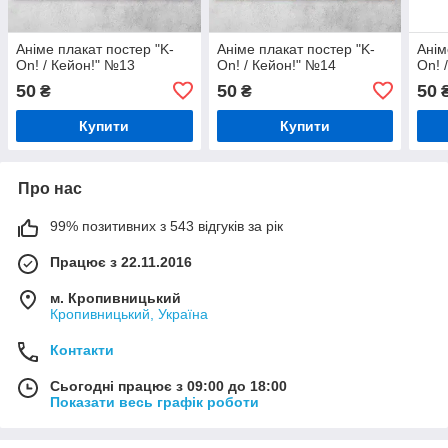
Аніме плакат постер "K-
Аніме плакат постер "K-
Анім
On! / Кейон!" №13
On! / Кейон!" №14
On! 
50
50
50
₴
₴
Купити
Купити
Про нас
99% позитивних з 543 відгуків за рік
Працює з 22.11.2016
м. Кропивницький
Кропивницький, Україна
Контакти
Сьогодні працює з 09:00 до 18:00
Показати весь графік роботи