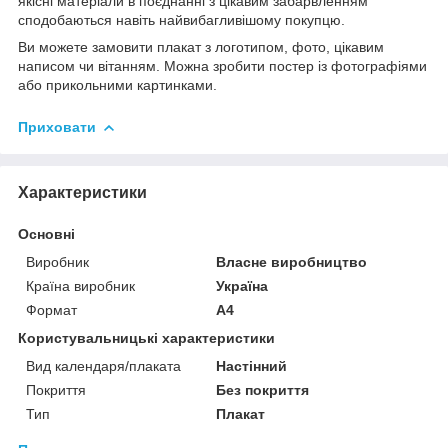
якісні матеріали в поєднанні з цікавим забарвленням
сподобаються навіть найвибагливішому покупцю.
Ви можете замовити плакат з логотипом, фото, цікавим
написом чи вітанням. Можна зробити постер із фотографіями
або прикольними картинками.
Приховати
Характеристики
Основні
Виробник
Власне виробництво
Країна виробник
Україна
Формат
A4
Користувальницькі характеристики
Вид календаря/плаката
Настінний
Покриття
Без покриття
Тип
Плакат