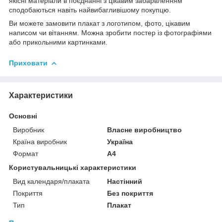
якісні матеріали в поєднанні з цікавим забарвленням
сподобаються навіть найвибагливішому покупцю.
Ви можете замовити плакат з логотипом, фото, цікавим
написом чи вітанням. Можна зробити постер із фотографіями
або прикольними картинками.
Приховати
Характеристики
Основні
Виробник
Власне виробництво
Країна виробник
Україна
Формат
A4
Користувальницькі характеристики
Вид календаря/плаката
Настінний
Покриття
Без покриття
Тип
Плакат