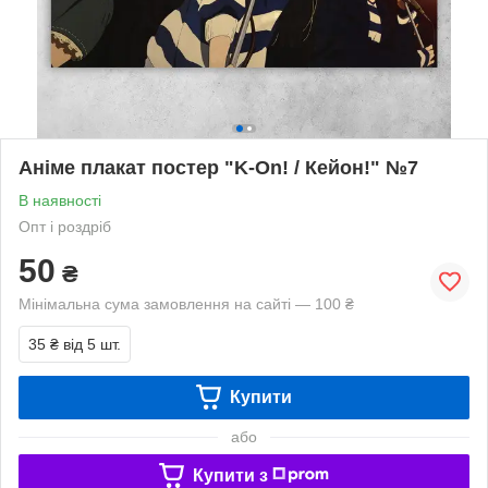
Аніме плакат постер "K-On! / Кейон!" №7
В наявності
Опт і роздріб
50
₴
Мінімальна сума замовлення на сайті — 100 ₴
35 ₴
від 5 шт.
Купити
або
Купити з