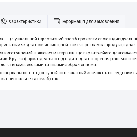
Характеристики
Інформація для замовлення
к — це унікальний і креативний спосіб проявити свою індивідуальніс
ристаний як для особистих цілей, так і як рекламна продукції для б
к виготовлений із якісних матеріалів, що гарантує його довговічність
иків. Кругла форма ідеально підходить для створення різноманітни
 логотипами, слогами та іншими зображеннями.
універсальності та доступній ціні, закатний значок стане чудовим в
сь оригінальне та незабутнє.