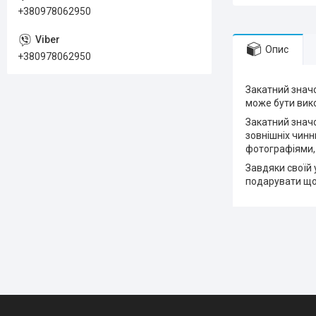
+380978062950
Опис
+380978062950
Закатний значо
може бути вико
Закатний значо
зовнішніх чинн
фотографіями,
Завдяки своїй 
подарувати що