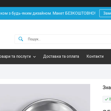
уком з будь-яким дизайном. Макет БЕЗКОШТОВНО!
Зам
овари та послуги
Доставка та оплата
Контакти
Зна