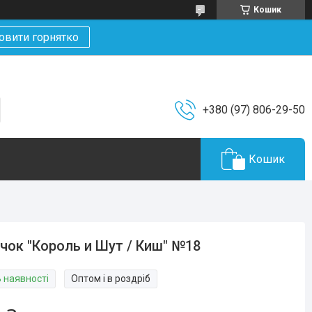
Кошик
овити горнятко
+380 (97) 806-29-50
Кошик
чок "Король и Шут / Киш" №18
В наявності
Оптом і в роздріб