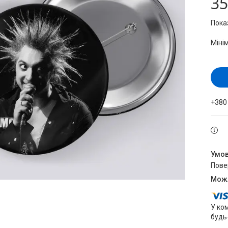
35
Пока
Міні
+380
пов
У ко
будь