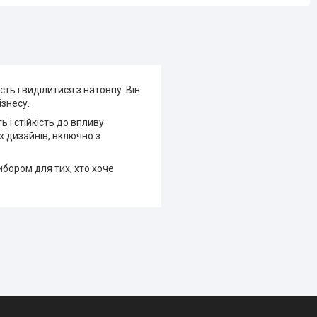
ть і виділитися з натовпу. Він
ізнесу.
 і стійкість до впливу
х дизайнів, включно з
ибором для тих, хто хоче