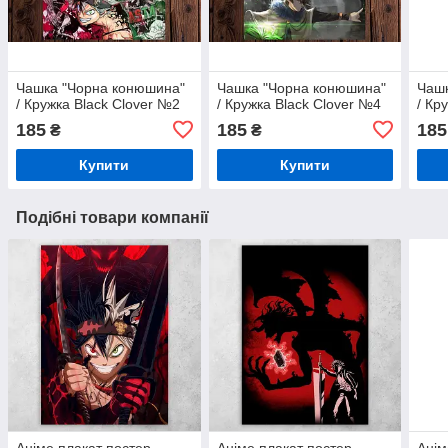
Чашка "Чорна конюшина"
Чашка "Чорна конюшина"
Чашк
/ Кружка Black Clover №2
/ Кружка Black Clover №4
/ Кр
185
185
185
₴
₴
Купити
Купити
Подібні товари компанії