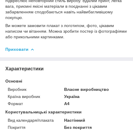
підкреслює неповторний стиль виробу. Вдалий принт, легка
вага, приємні якісні матеріали в поєднанні з цікавим
забарвленням сподобаються навіть найвибагливішому
покупцю.
Ви можете замовити плакат з логотипом, фото, цікавим
написом чи вітанням. Можна зробити постер із фотографіями
або прикольними картинками.
Приховати
Характеристики
Основні
Виробник
Власне виробництво
Країна виробник
Україна
Формат
A4
Користувальницькі характеристики
Вид календаря/плаката
Настінний
Покриття
Без покриття