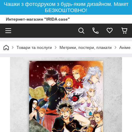
Чашки з фотодруком з будь-яким дизайном. Макет
БЕЗКОШТОВНО!
Интернет-магазин "IRIDA case"
Товари та послуги
Метрики, постери, плакати
Аніме