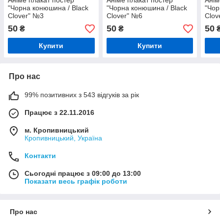
Аніме плакат постер
Аніме плакат постер
Анім
"Чорна конюшина / Black
"Чорна конюшина / Black
"Чор
Clover" №3
Clover" №6
Clov
50
50
50
₴
₴
Купити
Купити
Про нас
99% позитивних з 543 відгуків за рік
Працює з 22.11.2016
м. Кропивницький
Кропивницький, Україна
Контакти
Сьогодні працює з 09:00 до 13:00
Показати весь графік роботи
Про нас