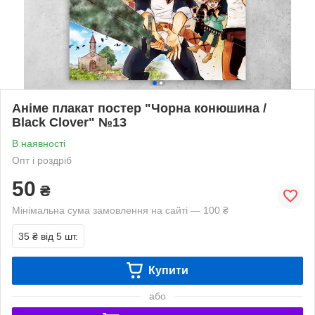
Аніме плакат постер "Чорна конюшина /
Black Clover" №13
В наявності
Опт і роздріб
50
₴
Мінімальна сума замовлення на сайті — 100 ₴
35 ₴
від 5 шт.
Купити
або