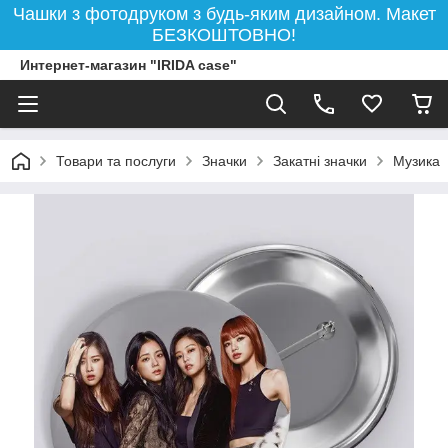
Чашки з фотодруком з будь-яким дизайном. Макет
БЕЗКОШТОВНО!
Интернет-магазин "IRIDA case"
Товари та послуги
Значки
Закатні значки
Музика