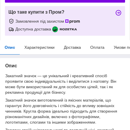
Що таке купити з Пром?
Замовлення під захистом
Доступна доставка
Опис
Характеристики
Доставка
Оплата
Умови п
Опис
Закатний значок — це унікальний і креативний спосіб
проявити свою індивідуальність і виділитися з натовпу. Він
може бути використаний як для особистих цілей, так і як
рекламна продукції для бізнесу.
Закатний значок виготовлений із якісних матеріалів, що
гарантує його довговічність і стійкість до впливу зовнішніх
чинників. Кругла форма ідеально підходить для створення
різноманітних дизайнів, включно з фотографіями,
логотипами, слогами та іншими зображеннями.
Завдяки своїй універсальності та доступній ціні, закатний