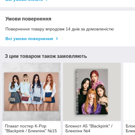
Умови повернення
Повернення товару впродовж 14 днів за домовленістю
Всі умови повернення
З цим товаром також замовляють
Плакат постер K-Pop
Блокнот А5 "Blackpink" /
Блок
"Blackpink / Блекпінк" №15
Блекпінк №4
Блек