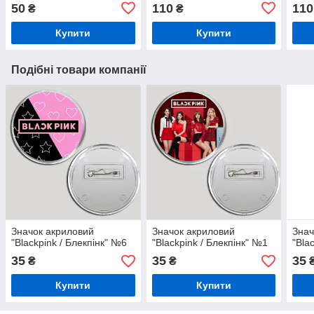
50
110
110
₴
₴
Купити
Купити
Подібні товари компанії
Значок акриловий
Значок акриловий
Знач
"Blackpink / Блекпінк" №6
"Blackpink / Блекпінк" №1
"Bla
35
35
35
₴
₴
Купити
Купити