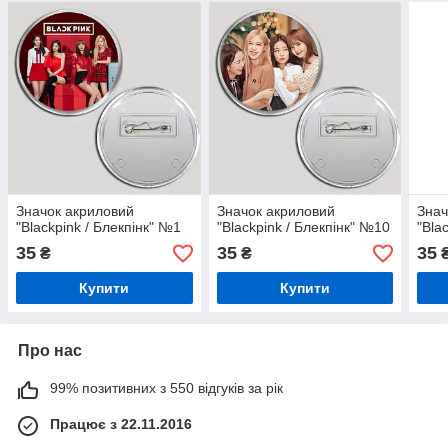
Значок акриловий
Значок акриловий
Знач
"Blackpink / Блекпінк" №1
"Blackpink / Блекпінк" №10
"Bla
35
35
35
₴
₴
Купити
Купити
Про нас
99% позитивних з 550 відгуків за рік
Працює з 22.11.2016