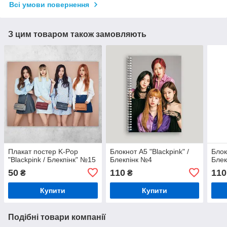
Всі умови повернення
З цим товаром також замовляють
Плакат постер K-Pop
Блокнот А5 "Blackpink" /
Блок
"Blackpink / Блекпінк" №15
Блекпінк №4
Блек
50
110
110
₴
₴
Купити
Купити
Подібні товари компанії