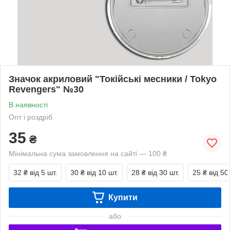
Значок акриловий "Токійські месники / Tokyo
Revengers" №30
В наявності
Опт і роздріб
35
₴
Мінімальна сума замовлення на сайті — 100 ₴
32 ₴
від 5 шт.
30 ₴
від 10 шт.
28 ₴
від 30 шт.
25 ₴
від 50
Купити
або