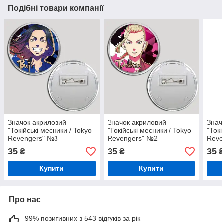
Подібні товари компанії
Значок акриловий
Значок акриловий
Знач
"Токійські месники / Tokyo
"Токійські месники / Tokyo
"Ток
Revengers" №3
Revengers" №2
Rev
35
35
35
₴
₴
Купити
Купити
Про нас
99% позитивних з 543 відгуків за рік