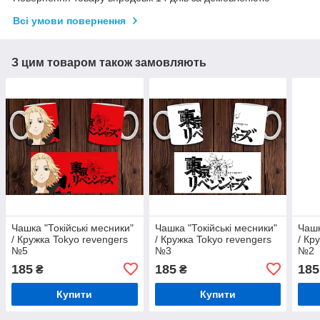
Всі умови повернення
З цим товаром також замовляють
Чашка "Токійські месники"
Чашка "Токійські месники"
Чашк
/ Кружка Tokyo revengers
/ Кружка Tokyo revengers
/ Кр
№5
№3
№2
185
185
185
₴
₴
Купити
Купити