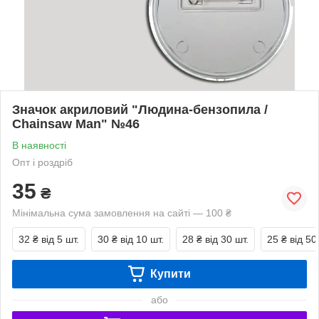
Значок акриловий "Людина-бензопила /
Chainsaw Man" №46
В наявності
Опт і роздріб
35
₴
Мінімальна сума замовлення на сайті — 100 ₴
32 ₴
від 5 шт.
30 ₴
від 10 шт.
28 ₴
від 30 шт.
25 ₴
від 50
Купити
або