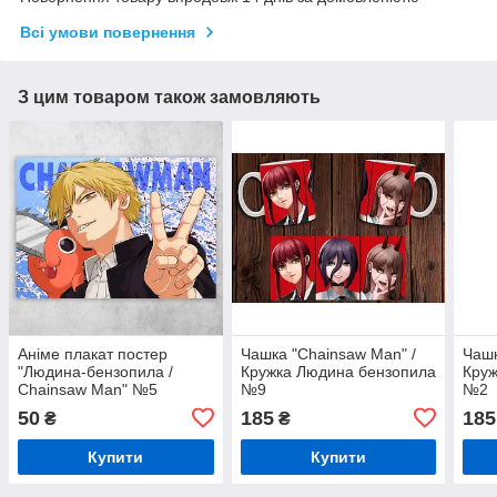
Всі умови повернення
З цим товаром також замовляють
Аніме плакат постер
Чашка "Chainsaw Man" /
Чашк
"Людина-бензопила /
Кружка Людина бензопила
Круж
Chainsaw Man" №5
№9
№2
50
185
185
₴
₴
Купити
Купити