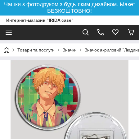
Чашки з фотодруком з будь-яким дизайном. Макет
БЕЗКОШТОВНО!
Интернет-магазин "IRIDA case"
Товари та послуги
Значки
Значок акриловий "Людин