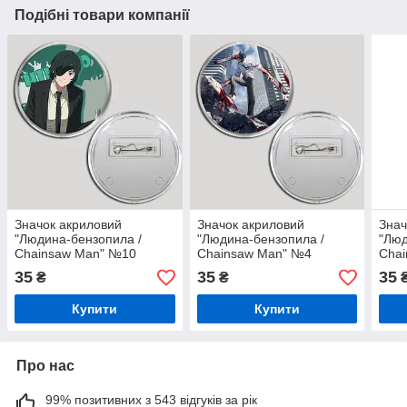
Подібні товари компанії
Значок акриловий
Значок акриловий
Знач
"Людина-бензопила /
"Людина-бензопила /
"Люд
Chainsaw Man" №10
Chainsaw Man" №4
Cha
35
35
35
₴
₴
Купити
Купити
Про нас
99% позитивних з 543 відгуків за рік