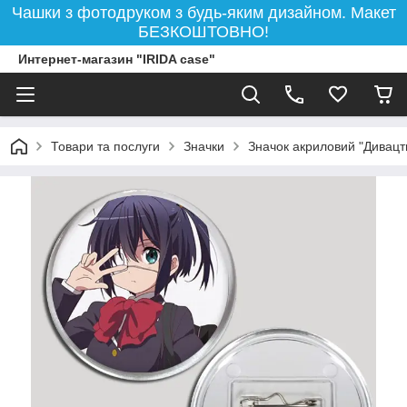
Чашки з фотодруком з будь-яким дизайном. Макет
БЕЗКОШТОВНО!
Интернет-магазин "IRIDA case"
Товари та послуги
Значки
Значок акриловий "Дивацт