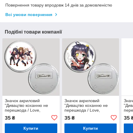
Повернення товару впродовж 14 днів за домовленістю
Всі умови повернення
Подібні товари компанії
Значок акриловий
Значок акриловий
Знач
"Дивацтво коханню не
"Дивацтво коханню не
"Див
перешкода / Love,
перешкода / Love,
пере
Chunibyo & Other
Chunibyo & Other
Chun
35
35
35
₴
₴
Delusions" №2
Delusions" №9
Delu
Купити
Купити