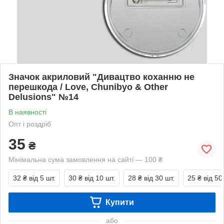
Значок акриловий "Дивацтво коханню не
перешкода / Love, Chunibyo & Other
Delusions" №14
В наявності
Опт і роздріб
35
₴
Мінімальна сума замовлення на сайті — 100 ₴
32 ₴
від 5 шт.
30 ₴
від 10 шт.
28 ₴
від 30 шт.
25 ₴
від 50
Купити
або