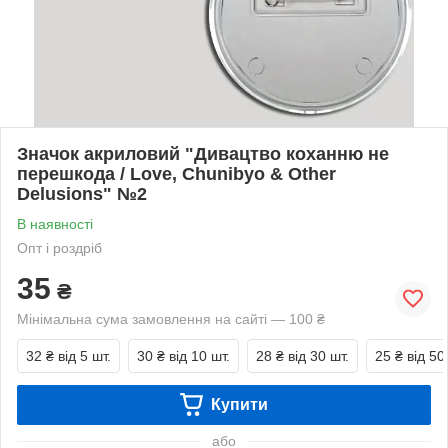
Значок акриловий "Дивацтво коханню не
перешкода / Love, Chunibyo & Other
Delusions" №2
В наявності
Опт і роздріб
35
₴
Мінімальна сума замовлення на сайті — 100 ₴
32 ₴
від 5 шт.
30 ₴
від 10 шт.
28 ₴
від 30 шт.
25 ₴
від 50
Купити
або