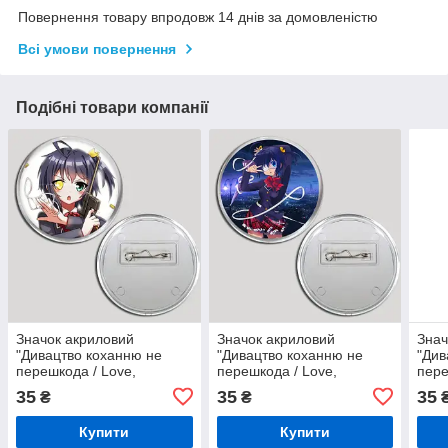
Повернення товару впродовж 14 днів за домовленістю
Всі умови повернення
Подібні товари компанії
Значок акриловий
Значок акриловий
Знач
"Дивацтво коханню не
"Дивацтво коханню не
"Див
перешкода / Love,
перешкода / Love,
пере
Chunibyo & Other
Chunibyo & Other
Chun
35
35
35
₴
₴
Delusions" №9
Delusions" №4
Delu
Купити
Купити