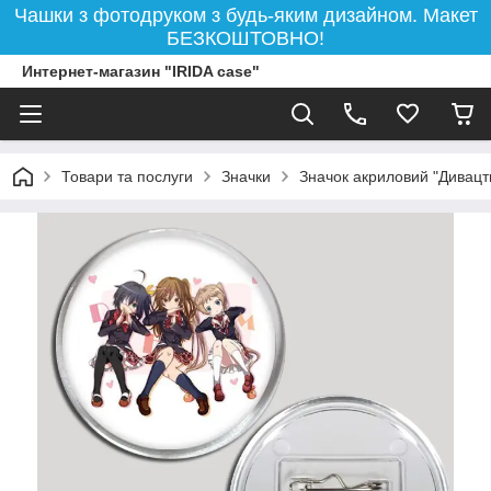
Чашки з фотодруком з будь-яким дизайном. Макет
БЕЗКОШТОВНО!
Интернет-магазин "IRIDA case"
Товари та послуги
Значки
Значок акриловий "Дивацт