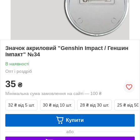
Значок акриловий "Genshin Impact / Геншин
Імпакт" №34
В наявності
Опт і роздріб
35
₴
Мінімальна сума замовлення на сайті — 100 ₴
32 ₴
від 5 шт.
30 ₴
від 10 шт.
28 ₴
від 30 шт.
25 ₴
від 50
Купити
або