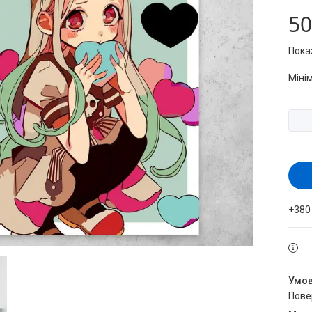
50
Пока
Міні
+380
пов