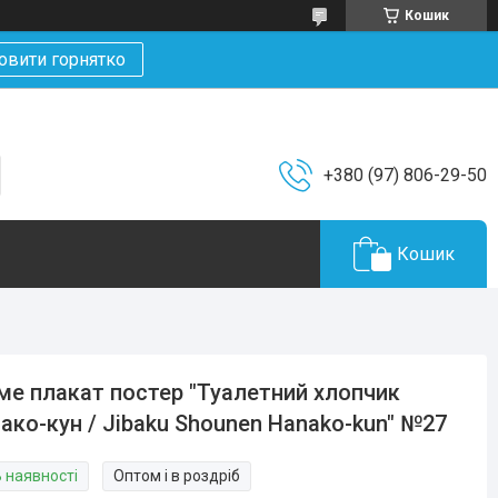
Кошик
овити горнятко
+380 (97) 806-29-50
Кошик
ме плакат постер "Туалетний хлопчик
ако-кун / Jibaku Shounen Hanako-kun" №27
В наявності
Оптом і в роздріб