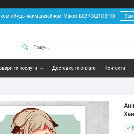
уком з будь-яким дизайном. Макет БЕЗКОШТОВНО!
Зам
овари та послуги
Доставка та оплата
Контакти
Ані
Хан