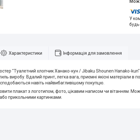
У ко
будь
Характеристики
Інформація для замовлення
остер "Туалетний хлопчик Ханако-кун / Jibaku Shounen Hanako-kun
иль виробу. Вдалий принт, легка вага, приємні якісні матеріали в п
сподобаються навіть найвибагливішому покупцю.
вити плакат з логотипом, фото, цікавим написом чи вітанням. Мож
або прикольними картинками.