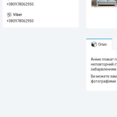
+380978062950
+380978062950
Опис
Аніме плакат п
неповторний ст
забарвленням 
Ви можете замо
фотографіями 