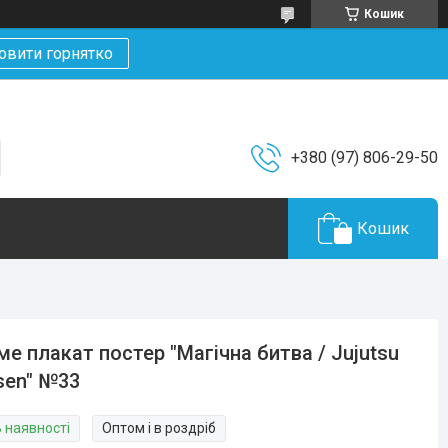
Кошик
овити горнятко
+380 (97) 806-29-50
Кошик
ме плакат постер "Магічна битва / Jujutsu
sen" №33
В наявності
Оптом і в роздріб