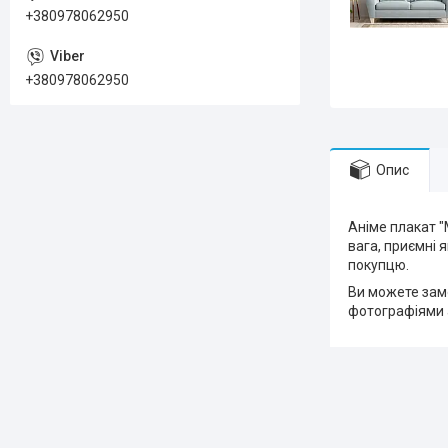
+380978062950
+380978062950
Опис
Аніме плакат "
вага, приємні 
покупцю.
Ви можете замо
фотографіями 