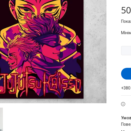
50
Пока
Міні
+380
пов