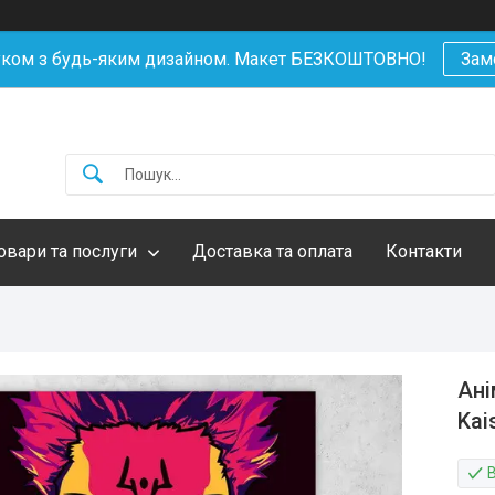
уком з будь-яким дизайном. Макет БЕЗКОШТОВНО!
Зам
овари та послуги
Доставка та оплата
Контакти
Ані
Kai