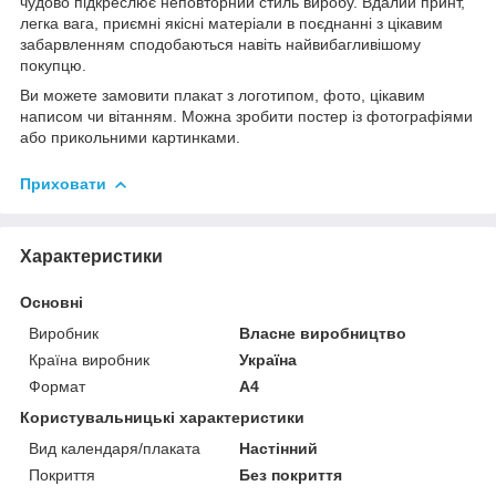
чудово підкреслює неповторний стиль виробу. Вдалий принт,
легка вага, приємні якісні матеріали в поєднанні з цікавим
забарвленням сподобаються навіть найвибагливішому
покупцю.
Ви можете замовити плакат з логотипом, фото, цікавим
написом чи вітанням. Можна зробити постер із фотографіями
або прикольними картинками.
Приховати
Характеристики
Основні
Виробник
Власне виробництво
Країна виробник
Україна
Формат
A4
Користувальницькі характеристики
Вид календаря/плаката
Настінний
Покриття
Без покриття