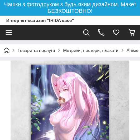
Чашки з фотодруком з будь-яким дизайном. Макет
БЕЗКОШТОВНО!
Интернет-магазин "IRIDA case"
Товари та послуги
Метрики, постери, плакати
Аніме