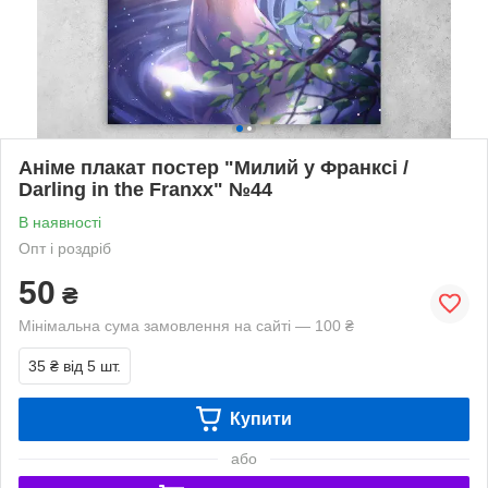
Аніме плакат постер "Милий у Франксі /
Darling in the Franxx" №44
В наявності
Опт і роздріб
50
₴
Мінімальна сума замовлення на сайті — 100 ₴
35 ₴
від 5 шт.
Купити
або