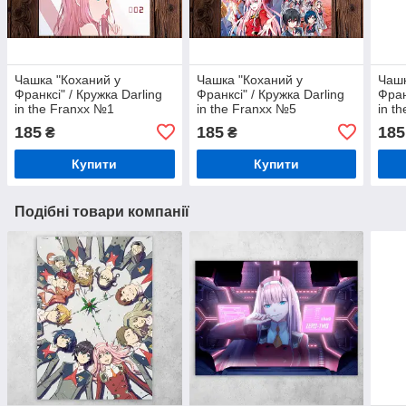
Чашка "Коханий у
Чашка "Коханий у
Чашк
Франксі" / Кружка Darling
Франксі" / Кружка Darling
Фран
in the Franxx №1
in the Franxx №5
in t
185
185
185
₴
₴
Купити
Купити
Подібні товари компанії