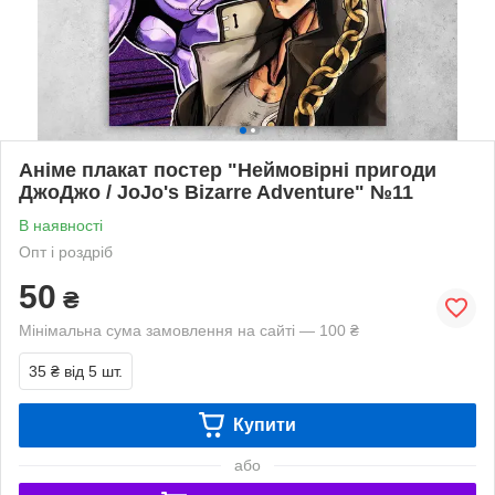
Аніме плакат постер "Неймовірні пригоди
ДжоДжо / JoJo's Bizarre Adventure" №11
В наявності
Опт і роздріб
50
₴
Мінімальна сума замовлення на сайті — 100 ₴
35 ₴
від 5 шт.
Купити
або