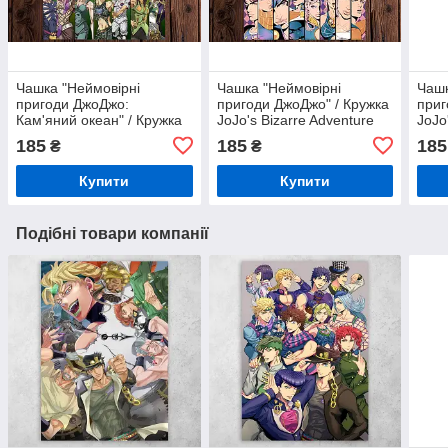
Чашка "Неймовірні
Чашка "Неймовірні
Чашк
пригоди ДжоДжо:
пригоди ДжоДжо" / Кружка
приг
Кам'яний океан" / Кружка
JoJo's Bizarre Adventure
JoJo
JoJo's Bizarre Adventure:
№6
№8
185
185
185
₴
₴
Stone Ocean №3
Купити
Купити
Подібні товари компанії