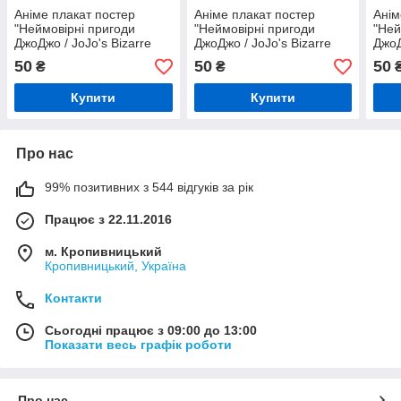
Аніме плакат постер
Аніме плакат постер
Анім
"Неймовірні пригоди
"Неймовірні пригоди
"Ней
ДжоДжо / JoJo's Bizarre
ДжоДжо / JoJo's Bizarre
ДжоД
Adventure" №8
Adventure" №2
Adve
50
50
50
₴
₴
Купити
Купити
Про нас
99% позитивних з 544 відгуків за рік
Працює з 22.11.2016
м. Кропивницький
Кропивницький, Україна
Контакти
Сьогодні працює з 09:00 до 13:00
Показати весь графік роботи
Про нас