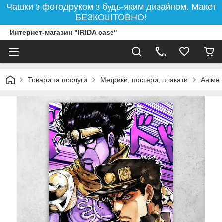
Чашки з фотодруком з будь-яким дизайном. Макет
БЕЗКОШТОВНО!
Интернет-магазин "IRIDA case"
Товари та послуги
Метрики, постери, плакати
Аніме