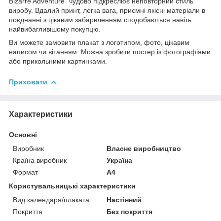
Bizarre Adventure" чудово підкреслює неповторний стиль
виробу. Вдалий принт, легка вага, приємні якісні матеріали в
поєднанні з цікавим забарвленням сподобаються навіть
найвибагливішому покупцю.
Ви можете замовити плакат з логотипом, фото, цікавим
написом чи вітанням. Можна зробити постер із фотографіями
або прикольними картинками.
Приховати
Характеристики
Основні
Виробник
Власне виробництво
Країна виробник
Україна
Формат
A4
Користувальницькі характеристики
Вид календаря/плаката
Настінний
Покриття
Без покриття