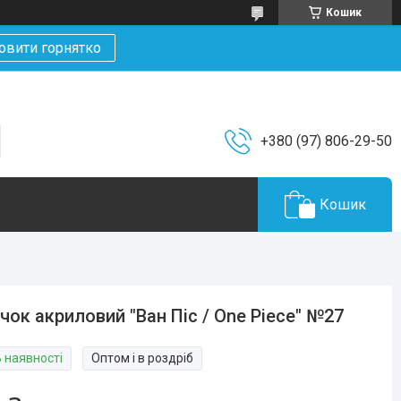
Кошик
овити горнятко
+380 (97) 806-29-50
Кошик
чок акриловий "Ван Піс / One Piece" №27
В наявності
Оптом і в роздріб