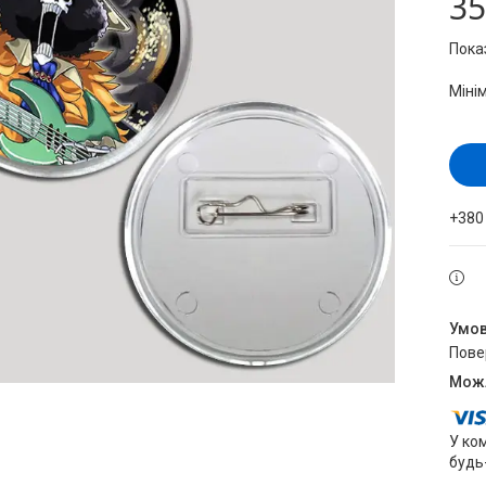
35
Пока
Міні
+380
пов
У ко
будь