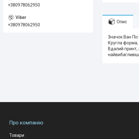
+380978062950
Опис
+380978062950
Значок Ван Піс 
Кругла форма, 
Вдалий принт, 
найвибагливіш
Про компанію
Товари