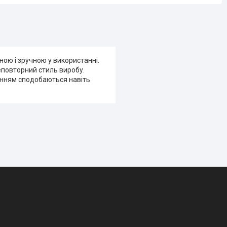
чною і зручною у використанні.
еповторний стиль виробу.
ленням сподобаються навіть