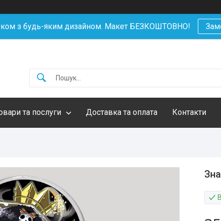
уком з будь-яким дизайном. Макет БЕЗКОШТОВНО!
Зам
овари та послуги
Доставка та оплата
Контакти
Зна