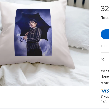
32
Пока
+380
пов
У ко
будь