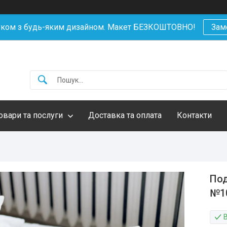
уком з будь-яким дизайном. Макет БЕЗКОШТОВНО!
Зам
овари та послуги
Доставка та оплата
Контакти
Под
№1