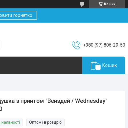
Кошик
овити горнятко
+380 (97) 806-29-50
Кошик
ушка з принтом "Венздей / Wednesday"
0
В наявності
Оптом і в роздріб