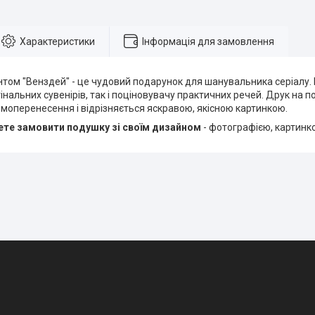
Характеристики
Інформація для замовлення
том "Венздей" - це чудовий подарунок для шанувальника серіалу. 
нальних сувенірів, так і поціновувачу практичних речей. Друк на п
моперенесення і відрізняється яскравою, якісною картинкою.
те замовити подушку зі своїм дизайном
- фотографією, картинк