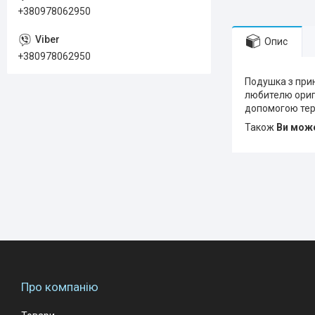
+380978062950
Опис
+380978062950
Подушка з прин
любителю оригі
допомогою тер
Також
Ви може
Про компанію