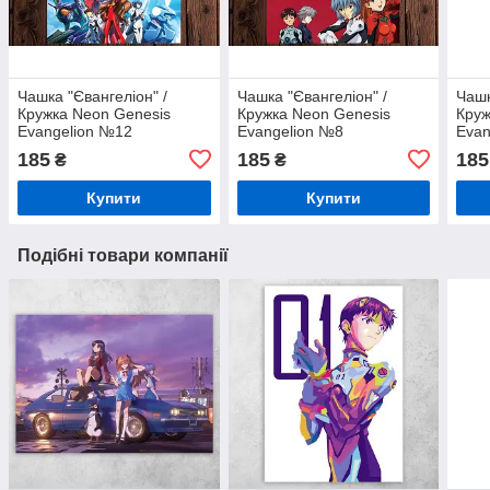
Чашка "Євангеліон" /
Чашка "Євангеліон" /
Чашк
Кружка Neon Genesis
Кружка Neon Genesis
Круж
Evangelion №12
Evangelion №8
Evan
185
185
185
₴
₴
Купити
Купити
Подібні товари компанії