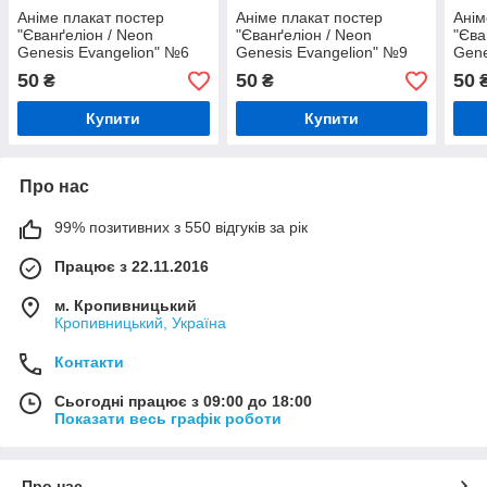
Аніме плакат постер
Аніме плакат постер
Анім
"Єванґеліон / Neon
"Єванґеліон / Neon
"Єва
Genesis Evangelion" №6
Genesis Evangelion" №9
Gene
50
50
50
₴
₴
Купити
Купити
Про нас
99% позитивних з 550 відгуків за рік
Працює з 22.11.2016
м. Кропивницький
Кропивницький, Україна
Контакти
Сьогодні працює з 09:00 до 18:00
Показати весь графік роботи
Про нас