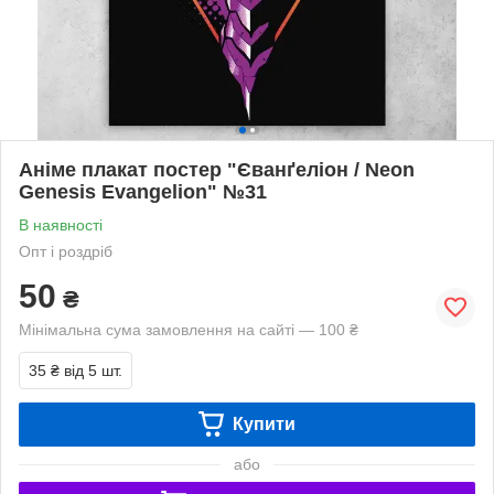
Аніме плакат постер "Єванґеліон / Neon
Genesis Evangelion" №31
В наявності
Опт і роздріб
50
₴
Мінімальна сума замовлення на сайті — 100 ₴
35 ₴
від 5 шт.
Купити
або