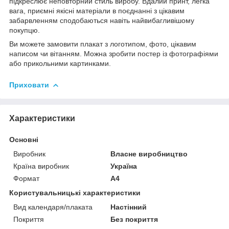
підкреслює неповторний стиль виробу. Вдалий принт, легка
вага, приємні якісні матеріали в поєднанні з цікавим
забарвленням сподобаються навіть найвибагливішому
покупцю.
Ви можете замовити плакат з логотипом, фото, цікавим
написом чи вітанням. Можна зробити постер із фотографіями
або прикольними картинками.
Приховати
Характеристики
Основні
Виробник
Власне виробництво
Країна виробник
Україна
Формат
A4
Користувальницькі характеристики
Вид календаря/плаката
Настінний
Покриття
Без покриття