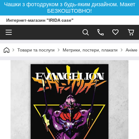
Чашки з фотодруком з будь-яким дизайном. Макет
БЕЗКОШТОВНО!
Интернет-магазин "IRIDA case"
Товари та послуги
Метрики, постери, плакати
Аніме