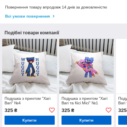
Повернення товару впродовж 14 днів за домовленістю
Всі умови повернення
Подібні товари компанії
Подушка з принтом "Хагі
Подушка з принтом "Хагі
Поду
Вагі" №4
Вагі та Кісі Місі" №1
Вагі 
325
325
325
₴
₴
Купити
Купити