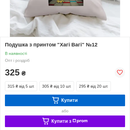
Подушка з принтом "Хагі Вагі" №12
В наявності
Опт і роздріб
325
₴
315 ₴
від 5 шт.
305 ₴
від 10 шт.
295 ₴
від 20 шт.
Купити
або
Купити з