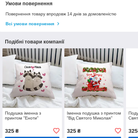
Умови повернення
Повернення товару впродовж 14 днів за домовленістю
Всі умови повернення
Подібні товари компанії
Подушка іменна з
Іменна подушка з принтом
Поду
принтом "Еноти"
"Від Святого Миколая"
Свят
325
325
325
₴
₴