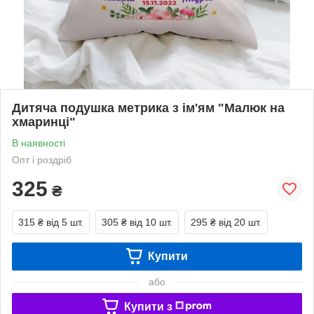
Дитяча подушка метрика з ім'ям "Малюк на
хмаринці"
В наявності
Опт і роздріб
325
₴
315 ₴
від 5 шт.
305 ₴
від 10 шт.
295 ₴
від 20 шт.
Купити
або
Купити з