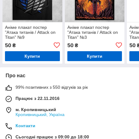
Аніме плакат постер
Аніме плакат постер
Анім
"Атака титанів / Attack on
"Атака титанів / Attack on
"Ата
Titan" №9
Titan" №3
Tita
50
50
50
₴
₴
Купити
Купити
Про нас
99% позитивних з 550 відгуків за рік
Працює з 22.11.2016
м. Кропивницький
Кропивницький, Україна
Контакти
Сьогодні працює з 09:00 до 18:00