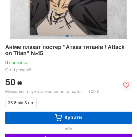
Аніме плакат постер "Атака титанів / Attack
on Titan" №45
В наявності
Опт і роздріб
50
₴
Мінімальна сума замовлення на сайті — 100 ₴
35 ₴
від 5 шт.
Купити
або