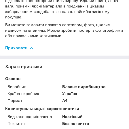
підкреслює неповторний стиль виробу. Вдалий принт, легка
вага, приємні якісні матеріали в поєднанні з цікавим
забарвленням сподобаються навіть найвибагливішому
покупцю.
Ви можете замовити плакат з логотипом, фото, цікавим
написом чи вітанням. Можна зробити постер із фотографіями
або прикольними картинками.
Приховати
Характеристики
Основні
Виробник
Власне виробництво
Країна виробник
Україна
Формат
A4
Користувальницькі характеристики
Вид календаря/плаката
Настінний
Покриття
Без покриття