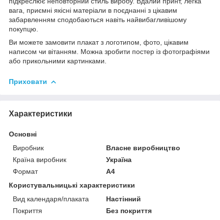
підкреслює неповторний стиль виробу. Вдалий принт, легка
вага, приємні якісні матеріали в поєднанні з цікавим
забарвленням сподобаються навіть найвибагливішому
покупцю.
Ви можете замовити плакат з логотипом, фото, цікавим
написом чи вітанням. Можна зробити постер із фотографіями
або прикольними картинками.
Приховати
Характеристики
Основні
Виробник
Власне виробництво
Країна виробник
Україна
Формат
A4
Користувальницькі характеристики
Вид календаря/плаката
Настінний
Покриття
Без покриття