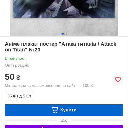
Аніме плакат постер "Атака титанів / Attack
on Titan" №20
В наявності
Опт і роздріб
50
₴
Мінімальна сума замовлення на сайті — 100 ₴
35 ₴
від 5 шт.
Купити
або