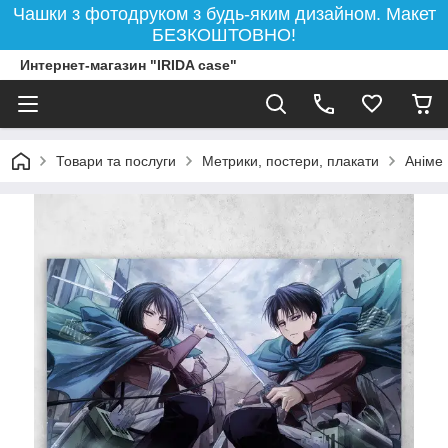
Чашки з фотодруком з будь-яким дизайном. Макет
БЕЗКОШТОВНО!
Интернет-магазин "IRIDA case"
Товари та послуги
Метрики, постери, плакати
Аніме