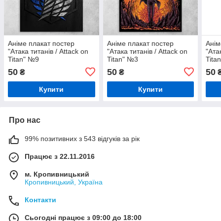
Аніме плакат постер
Аніме плакат постер
Анім
"Атака титанів / Attack on
"Атака титанів / Attack on
"Ата
Titan" №9
Titan" №3
Tita
50
50
50
₴
₴
Купити
Купити
Про нас
99% позитивних з 543 відгуків за рік
Працює з 22.11.2016
м. Кропивницький
Кропивницький, Україна
Контакти
Сьогодні працює з 09:00 до 18:00