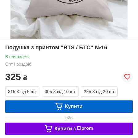
Подушка з принтом "BTS / БТС" №16
В наявності
Опт і роздріб
325
₴
315 ₴
від 5 шт.
305 ₴
від 10 шт.
295 ₴
від 20 шт.
Купити
або
Купити з