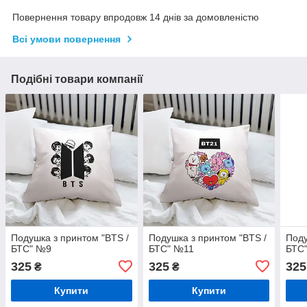
Повернення товару впродовж 14 днів за домовленістю
Всі умови повернення
Подібні товари компанії
Подушка з принтом "BTS /
Подушка з принтом "BTS /
Поду
БТС" №9
БТС" №11
БТС
325
325
325
₴
₴
Купити
Купити