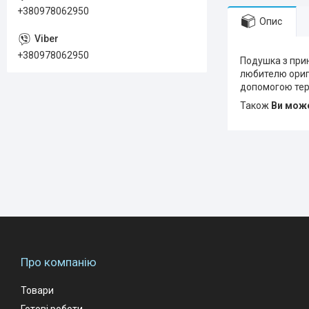
+380978062950
Опис
+380978062950
Подушка з прин
любителю оригі
допомогою тер
Також
Ви може
Про компанію
Товари