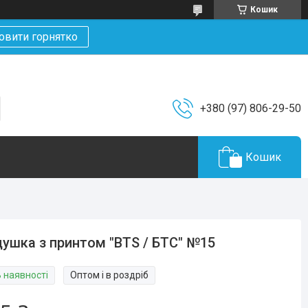
Кошик
овити горнятко
+380 (97) 806-29-50
Кошик
ушка з принтом "BTS / БТС" №15
В наявності
Оптом і в роздріб