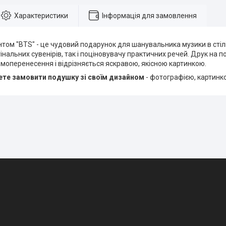
Характеристики
Інформація для замовлення
том "BTS" - це чудовий подарунок для шанувальника музики в стілі
нальних сувенірів, так і поціновувачу практичних речей. Друк на п
моперенесення і відрізняється яскравою, якісною картинкою.
те замовити подушку зі своїм дизайном
- фотографією, картинк