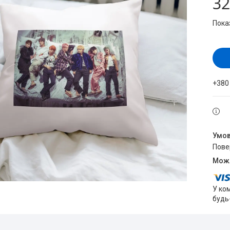
32
Пока
+380
пов
У ко
будь