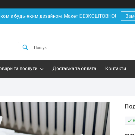
уком з будь-яким дизайном. Макет БЕЗКОШТОВНО!
Зам
овари та послуги
Доставка та оплата
Контакти
Под