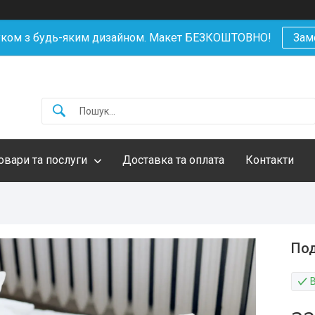
уком з будь-яким дизайном. Макет БЕЗКОШТОВНО!
Зам
овари та послуги
Доставка та оплата
Контакти
Под