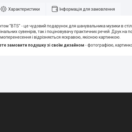
Характеристики
Інформація для замовлення
том "BTS" - це чудовий подарунок для шанувальника музики в стілі
нальних сувенірів, так і поціновувачу практичних речей. Друк на п
моперенесення і відрізняється яскравою, якісною картинкою.
те замовити подушку зі своїм дизайном
- фотографією, картинк