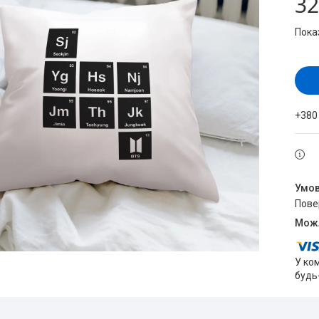
32
Пока
+380
пов
У ко
будь