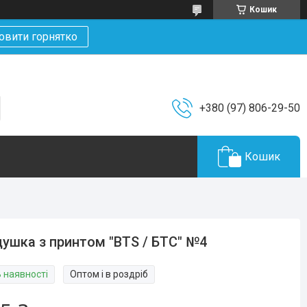
Кошик
овити горнятко
+380 (97) 806-29-50
Кошик
ушка з принтом "BTS / БТС" №4
В наявності
Оптом і в роздріб