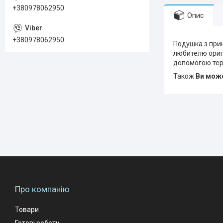
+380978062950
Опис
+380978062950
Подушка з прин
любителю оригі
допомогою тер
Також
Ви може
Про компанію
Товари