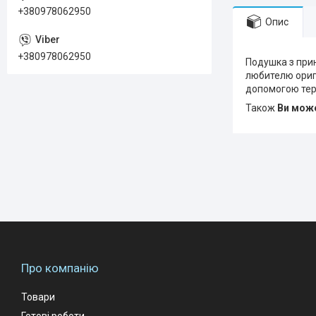
+380978062950
Опис
+380978062950
Подушка з прин
любителю оригі
допомогою тер
Також
Ви може
Про компанію
Товари