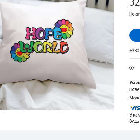
32
Пока
+380
пов
У ко
будь