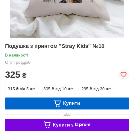
Подушка з принтом "Stray Kids" №10
В наявності
Опт і роздріб
325
₴
315 ₴
від 5 шт.
305 ₴
від 10 шт.
295 ₴
від 20 шт.
Купити
або
Купити з