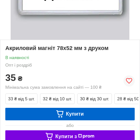
Акриловий магніт 78х52 мм з друком
В наявності
Опт і роздріб
35
₴
Мінімальна сума замовлення на сайті — 100 ₴
33 ₴
від 5 шт.
32 ₴
від 10 шт.
30 ₴
від 30 шт.
28 ₴
від 50
Купити
або
Купити з