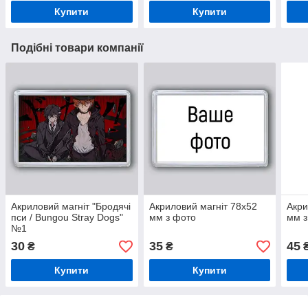
Купити
Купити
Подібні товари компанії
Акриловий магніт "Бродячі
Акриловий магніт 78х52
Акри
пси / Bungou Stray Dogs"
мм з фото
мм з
№1
30
35
45
₴
₴
Купити
Купити