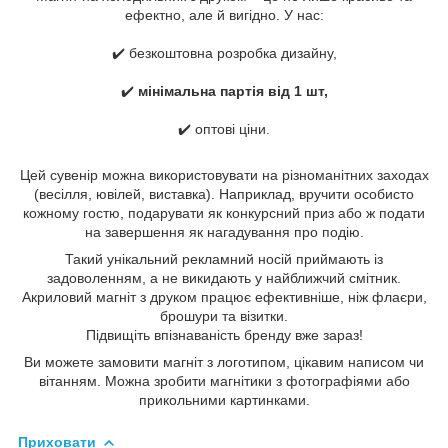
ефектно, але й вигідно. У нас:
⠀
✔️ безкоштовна розробка дизайну,
⠀
✔️
️ мінімальна партія від 1 шт,
⠀
✔️ оптові ціни.
⠀
Цей сувенір можна використовувати на різноманітних заходах
(весілля, ювілей, виставка). Наприклад, вручити особисто
кожному гостю, подарувати як конкурсний приз або ж подати
на завершення як нагадування про подію.
Такий унікальний рекламний носій приймають із
задоволенням, а не викидають у найближчий смітник.
Акриловий магніт з друком працює ефективніше, ніж флаєри,
брошури та візитки.
Підвищіть впізнаваність бренду вже зараз!
Ви можете замовити магніт з логотипом, цікавим написом чи
вітанням. Можна зробити магнітики з фотографіями або
прикольними картинками.
Приховати