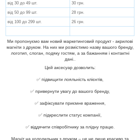
від 30 до 49 шт.
30 грн.
від 50 до 99 шт.
28 грн.
від 100 до 299 шт.
26 грн.
Ми пропонуємо вам новий маркетинговий продукт - акрилові
магніти з друком. На них ми розмістимо назву вашого бренду,
логотип, слоган, подяку гостям, а за бажанням і контактні
дані..
Цей аксесуар дозволить:
⠀
✅ підвищити лояльність клієнтів,
⠀
✅ привернути увагу до вашого бренду,
⠀
✅ зафіксувати приємне враження,
⠀
✅ підкреслити статус компанії,
⠀
✅ віддячити співробітнику за плідну працю.
⠀
Магніт на холодильник з друком – це не лише красиво та