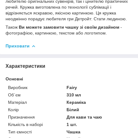
любителю оригінальних сувенірів, так і цінителю практичних
речей. Кружка виготовлена по технології сублімації і
відрізняється яскравою, якісною картинкою. Ця кружка
неодмінно порадує любителя гри Детройт: Стати людиною.
Також
Ви можете замовити чашку зі своїм дизайном
-
фотографією, картинкою, текстом або логотипом.
Приховати
Характеристики
Основні
Виробник
Fairy
Об`єм
310 мл
Матеріал
Кераміка
Колір
Білий
Призначення
Для кави та чаю
Кількість в наборі
1 шт.
Тип ємності
Чашка