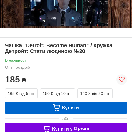
Чашка "Detroit: Become Human" / Кружка
Детройт: Стати людиною №20
В наявності
Опт і роздріб
185
₴
165 ₴
від 5 шт.
150 ₴
від 10 шт.
140 ₴
від 20 шт.
Купити
або
Купити з