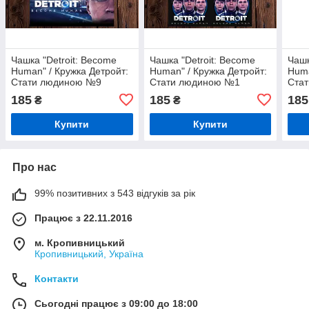
Чашка "Detroit: Become
Чашка "Detroit: Become
Чашк
Human" / Кружка Детройт:
Human" / Кружка Детройт:
Huma
Стати людиною №9
Стати людиною №1
Ста
185
185
185
₴
₴
Купити
Купити
Про нас
99% позитивних з 543 відгуків за рік
Працює з 22.11.2016
м. Кропивницький
Кропивницький, Україна
Контакти
Сьогодні працює з 09:00 до 18:00