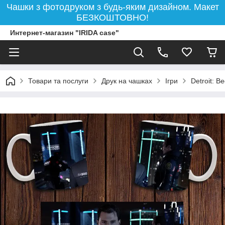
Чашки з фотодруком з будь-яким дизайном. Макет
БЕЗКОШТОВНО!
Интернет-магазин "IRIDA case"
Товари та послуги
Друк на чашках
Ігри
Detroit: 