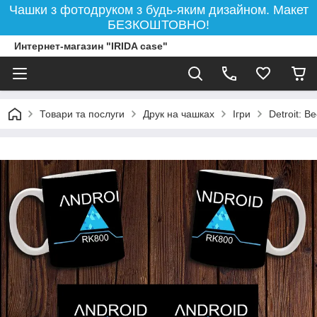
Чашки з фотодруком з будь-яким дизайном. Макет
БЕЗКОШТОВНО!
Интернет-магазин "IRIDA case"
Товари та послуги
Друк на чашках
Ігри
Detroit: 