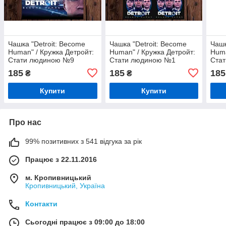
Чашка "Detroit: Become
Чашка "Detroit: Become
Чашк
Human" / Кружка Детройт:
Human" / Кружка Детройт:
Huma
Стати людиною №9
Стати людиною №1
Ста
185
185
185
₴
₴
Купити
Купити
Про нас
99% позитивних з 541 відгука за рік
Працює з 22.11.2016
м. Кропивницький
Кропивницький, Україна
Контакти
Сьогодні працює з 09:00 до 18:00