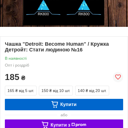
Чашка "Detroit: Become Human" / Кружка
Детройт: Стати людиною №16
В наявності
Опт і роздріб
185
₴
165 ₴
від 5 шт.
150 ₴
від 10 шт.
140 ₴
від 20 шт.
Купити
або
Купити з