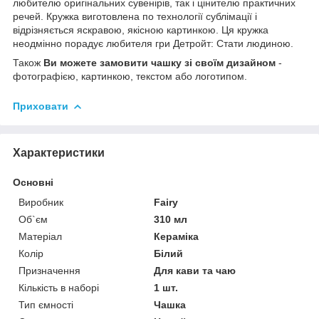
любителю оригінальних сувенірів, так і цінителю практичних
речей. Кружка виготовлена по технології сублімації і
відрізняється яскравою, якісною картинкою. Ця кружка
неодмінно порадує любителя гри Детройт: Стати людиною.
Також
Ви можете замовити чашку зі своїм дизайном
-
фотографією, картинкою, текстом або логотипом.
Приховати
Характеристики
Основні
Виробник
Fairy
Об`єм
310 мл
Матеріал
Кераміка
Колір
Білий
Призначення
Для кави та чаю
Кількість в наборі
1 шт.
Тип ємності
Чашка